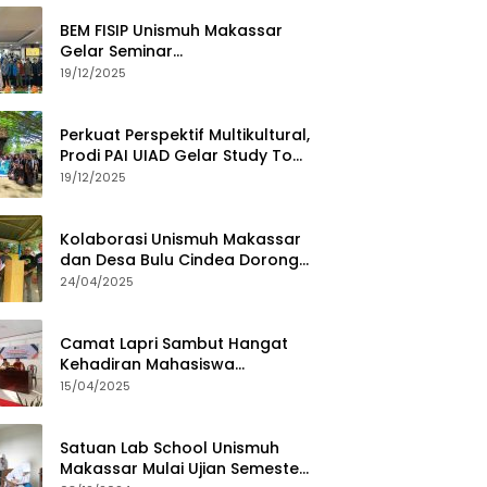
BEM FISIP Unismuh Makassar
Gelar Seminar
Keperempuanan, Bahas
19/12/2025
Tantangan Digital dan Budaya
Lokal
Perkuat Perspektif Multikultural,
Prodi PAI UIAD Gelar Study Tour
ke Kajang
19/12/2025
Kolaborasi Unismuh Makassar
dan Desa Bulu Cindea Dorong
Sentra Garam Industri
24/04/2025
Camat Lapri Sambut Hangat
Kehadiran Mahasiswa
PoltekMu
15/04/2025
Satuan Lab School Unismuh
Makassar Mulai Ujian Semester,