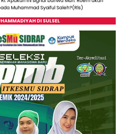
I. Apakah ini signal bahwa Muh. Roem akan
ada Muhammad Syaiful Saleh?(Rls)
HAMMADIYAH DI SULSEL