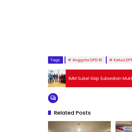
1
2
3
4
5
6
7
8
9
Tags:
Anggota DPD RI
Ketua DPR
IMM Sulsel Siap Sukseskan Mukt
Related Posts