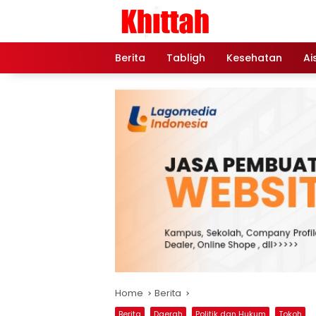
Skip
to
content
Berita
Tabligh
Kesehatan
Ai
Home
Berita
Berita
Daerah
Politik dan Hukum
Tokoh