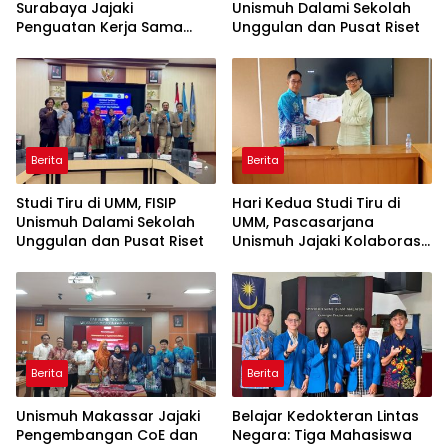
Surabaya Jajaki
Unismuh Dalami Sekolah
Penguatan Kerja Sama
Unggulan dan Pusat Riset
melalui Kunjungan Studi
Tiru
Berita
Berita
Studi Tiru di UMM, FISIP
Hari Kedua Studi Tiru di
Unismuh Dalami Sekolah
UMM, Pascasarjana
Unggulan dan Pusat Riset
Unismuh Jajaki Kolaborasi
Tri Dharma
Berita
Berita
Unismuh Makassar Jajaki
Belajar Kedokteran Lintas
Pengembangan CoE dan
Negara: Tiga Mahasiswa