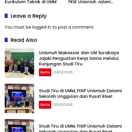
Kurikulum Teknik di UMM
FKIK Unismuh Jalani
Pertukaran di USIM
Malaysia
Leave a Reply
You must be
logged in
to post a comment.
Read Also
Unismuh Makassar dan UM Surabaya
Jajaki Penguatan Kerja Sama melalui
Kunjungan Studi Tiru
Berita
04/12/2025
Studi Tiru di UMM, FISIP Unismuh Dalami
Sekolah Unggulan dan Pusat Riset
Berita
03/12/2025
Studi Tiru di UMM, FISIP Unismuh Dalami
Sekolah Unggulan dan Pusat Riset