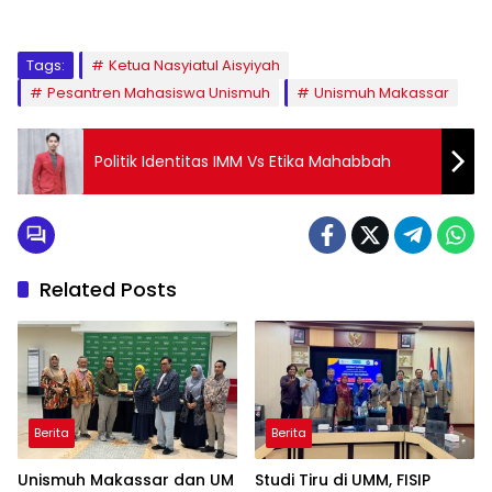
Tags:
Ketua Nasyiatul Aisyiyah
Pesantren Mahasiswa Unismuh
Unismuh Makassar
Politik Identitas IMM Vs Etika Mahabbah
Related Posts
Berita
Berita
Unismuh Makassar dan UM
Studi Tiru di UMM, FISIP