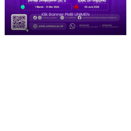
Klik Banner PMB UMSI
1
2
3
4
5
6
7
8
9