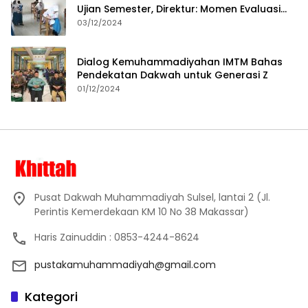
Ujian Semester, Direktur: Momen Evaluasi
Proses Pembelajaran
03/12/2024
Dialog Kemuhammadiyahan IMTM Bahas
Pendekatan Dakwah untuk Generasi Z
01/12/2024
Pusat Dakwah Muhammadiyah Sulsel, lantai 2 (Jl.
Perintis Kemerdekaan KM 10 No 38 Makassar)
Haris Zainuddin : 0853-4244-8624
pustakamuhammadiyah@gmail.com
Kategori