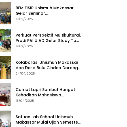
BEM FISIP Unismuh Makassar
Gelar Seminar
Keperempuanan, Bahas
19/12/2025
Tantangan Digital dan Budaya
Lokal
Perkuat Perspektif Multikultural,
Prodi PAI UIAD Gelar Study Tour
ke Kajang
19/12/2025
Kolaborasi Unismuh Makassar
dan Desa Bulu Cindea Dorong
Sentra Garam Industri
24/04/2025
Camat Lapri Sambut Hangat
Kehadiran Mahasiswa
PoltekMu
15/04/2025
Satuan Lab School Unismuh
Makassar Mulai Ujian Semester,