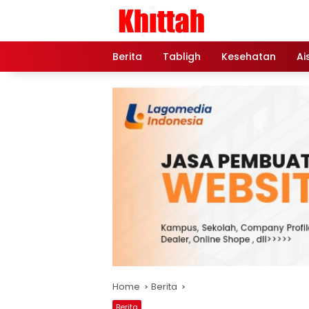
Skip
to
content
Berita
Tabligh
Kesehatan
Ai
Home
Berita
Berita