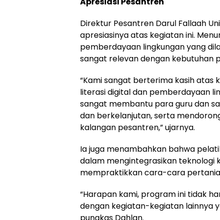
Apresiasi Pesantren
Direktur Pesantren Darul Fallaah 
apresiasinya atas kegiatan ini. Menur
pemberdayaan lingkungan yang dil
sangat relevan dengan kebutuhan pe
“Kami sangat berterima kasih atas
literasi digital dan pemberdayaan li
sangat membantu para guru dan san
dan berkelanjutan, serta mendorong 
kalangan pesantren,” ujarnya.
Ia juga menambahkan bahwa pelati
dalam mengintegrasikan teknologi 
mempraktikkan cara-cara pertanian
“Harapan kami, program ini tidak han
dengan kegiatan-kegiatan lainnya 
pungkas Dahlan.