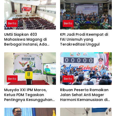
Berita
Berita
UMSi Siapkan 403
KPI Jadi Prodi Keempat di
Mahasiswa Magang di
FAI Unismuh yang
Berbagai Instansi, Ada
Terakreditasi Unggul
Program Internasional ke
Taiwan
Berita
Berita
Musyda XXI IPM Maros,
Ribuan Peserta Ramaikan
Ketua PDM Tegaskan
Jalan Sehat Anti Mager
Pentingnya Kesungguhan
Harmoni Kemanusiaan di
dan Keikhlasan
Makassar