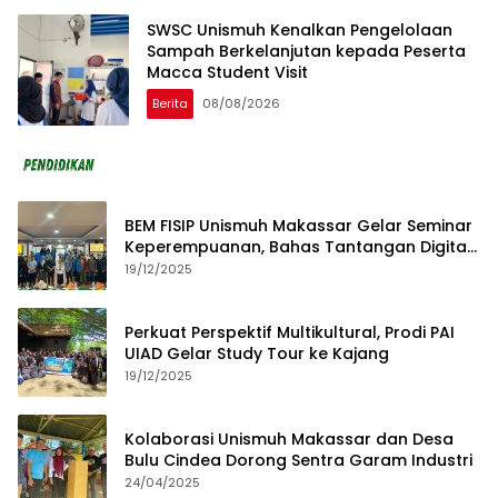
SWSC Unismuh Kenalkan Pengelolaan
Sampah Berkelanjutan kepada Peserta
Macca Student Visit
Berita
08/08/2026
BEM FISIP Unismuh Makassar Gelar Seminar
Keperempuanan, Bahas Tantangan Digital
dan Budaya Lokal
19/12/2025
Perkuat Perspektif Multikultural, Prodi PAI
UIAD Gelar Study Tour ke Kajang
19/12/2025
Kolaborasi Unismuh Makassar dan Desa
Bulu Cindea Dorong Sentra Garam Industri
24/04/2025