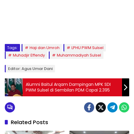
1
2
3
4
5
6
7
8
9
Tags:
Haji dan Umroh
LPHU PWM Sulsel
Muhadjir Effendy
Muhammadiyah Sulsel
Editor: Agus Umar Dani
Alumni Baitul Arqam Dampingan MPK SDI
PWM Sulsel di Sembilan PDM Capai 2.395
Related Posts