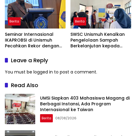
Berita
Berita
Seminar Internasional
SWSC Unismuh Kenalkan
IKAPROBSI di Unismuh
Pengelolaan Sampah
Pecahkan Rekor dengan
Berkelanjutan kepada
249 Makalah
Peserta Macca Student
Visit
Leave a Reply
You must be
logged in
to post a comment.
Read Also
UMSi Siapkan 403 Mahasiswa Magang di
Berbagai Instansi, Ada Program
Internasional ke Taiwan
Berita
08/08/2026