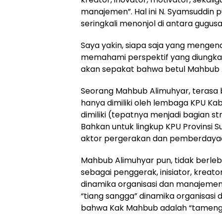
manajemen”. Hal ini N. Syamsuddin pu
seringkali menonjol di antara gugusa
Saya yakin, siapa saja yang menge
memahami perspektif yang diungkapka
akan sepakat bahwa betul Mahbub A
Seorang Mahbub Alimuhyar, terasa
hanya dimiliki oleh lembaga KPU Ka
dimiliki (tepatnya menjadi bagian s
Bahkan untuk lingkup KPU Provinsi Su
aktor pergerakan dan pemberdayaan
Mahbub Alimuhyar pun, tidak berlebi
sebagai penggerak, inisiator, kreator
dinamika organisasi dan manajemen.
“tiang sangga” dinamika organisas
bahwa Kak Mahbub adalah “tameng”