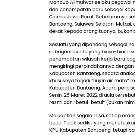
Mahbub Alimuhyar selaku pegawai n
dan penempatan baru sebagai Kep
Ciamis, Jawa Barat. Sebelummya s
Bantaeng, Sulawesi Selatan. Mutasi, a
dekat kepada orang tuanya, bukanlah
Sesuatu yang dipandang sebagai hal 
sebagai sesuatu yang biasa-biasa s
penempatan wilayah kerja baru ba
mengiringi perpindahannya dengan r
Kabupaten Bantaeng, secara analogis
khususnya terjadi “hujan air mata”
Kabupaten Bantaeng. Acara perpisa
Senin, 28 Maret 2022 di aula terseb
resmi dan “betul-betul” (bukan mim
Meluapkan segala rasa, setiap orang
beda. Tidak sedikit yang meneteskan
KPU Kabupaten Bantaeng, tetapi ban