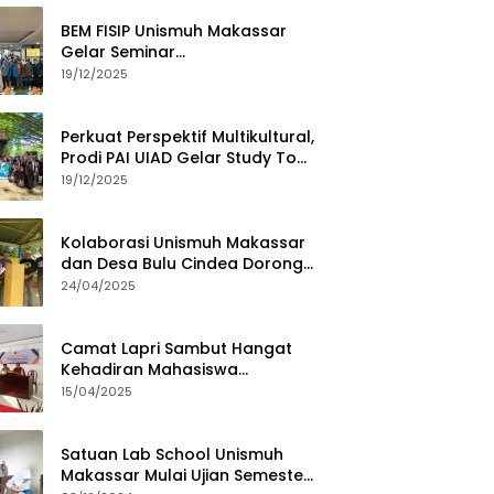
BEM FISIP Unismuh Makassar
Gelar Seminar
Keperempuanan, Bahas
19/12/2025
Tantangan Digital dan Budaya
Lokal
Perkuat Perspektif Multikultural,
Prodi PAI UIAD Gelar Study Tour
ke Kajang
19/12/2025
Kolaborasi Unismuh Makassar
dan Desa Bulu Cindea Dorong
Sentra Garam Industri
24/04/2025
Camat Lapri Sambut Hangat
Kehadiran Mahasiswa
PoltekMu
15/04/2025
Satuan Lab School Unismuh
Makassar Mulai Ujian Semester,