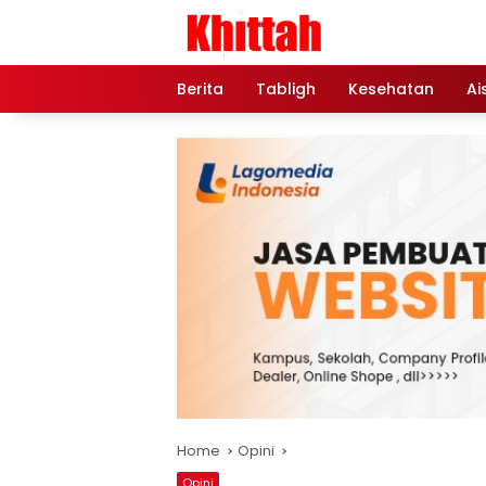
Skip
to
content
Berita
Tabligh
Kesehatan
Ai
Home
Opini
Opini