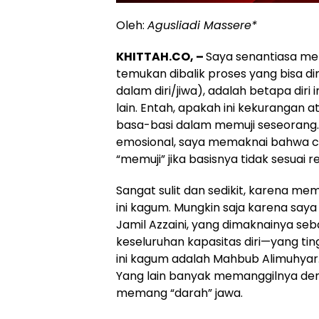
Oleh:
Agusliadi Massere*
KHITTAH.CO, –
Saya senantiasa mela
temukan dibalik proses yang bisa d
dalam diri/jiwa), adalah betapa dir
lain. Entah, apakah ini kekurangan a
basa-basi dalam memuji seseorang
emosional, saya memaknai bahwa ce
“memuji” jika basisnya tidak sesuai re
Sangat sulit dan sedikit, karena m
ini kagum. Mungkin saja karena saya
Jamil Azzaini, yang dimaknainya seb
keseluruhan kapasitas diri—yang ting
ini kagum adalah Mahbub Alimuhyar.
Yang lain banyak memanggilnya den
memang “darah” jawa.