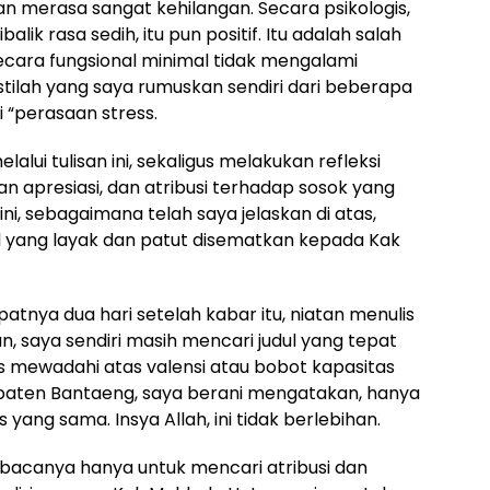
 merasa sangat kehilangan. Secara psikologis,
lik rasa sedih, itu pun positif. Itu adalah salah
secara fungsional minimal tidak mengalami
tilah yang saya rumuskan sendiri dari beberapa
 “perasaan stress.
lui tulisan ini, sekaligus melakukan refleksi
 apresiasi, dan atribusi terhadap sosok yang
ni, sebagaimana telah saya jelaskan di atas,
l yang layak dan patut disematkan kepada Kak
atnya dua hari setelah kabar itu, niatan menulis
pun, saya sendiri masih mencari judul yang tepat
 mewadahi atas valensi atau bobot kapasitas
bupaten Bantaeng, saya berani mengatakan, hanya
s yang sama. Insya Allah, ini tidak berlebihan.
mbacanya hanya untuk mencari atribusi dan