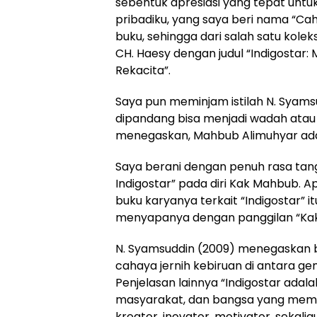
sebentuk apresiasi yang tepat untu
pribadiku, yang saya beri nama “Caha
buku, sehingga dari salah satu kole
CH. Haesy dengan judul “Indigostar
Rekacita”.
Saya pun meminjam istilah N. Syamsu
dipandang bisa menjadi wadah atau 
menegaskan, Mahbub Alimuhyar adal
Saya berani dengan penuh rasa tan
Indigostar” pada diri Kak Mahbub. 
buku karyanya terkait “Indigostar” 
menyapanya dengan panggilan “Ka
N. Syamsuddin (2009) menegaskan b
cahaya jernih kebiruan di antara g
Penjelasan lainnya “Indigostar adal
masyarakat, dan bangsa yang memai
kreator, inovator, motivator, sekali