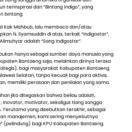
n terinspirasi dari “Bintang Indigo”, yang
n bintang.
nal Kak Mahbub, lalu membaca dan/atau
n N. Syamsuddin di atas, terkait “Indigostar”,
limuhyar adalah “Sang Indigostar”.
 bukan hanya sebagai sumber daya manusia yang
bupaten Bantaeng saja, melainkan dirinya terasa
trategis), bagi masyarakat Kabupaten Bantaeng.
lawesi Selatan, tanpa kecuali bagi para aktivis,
, memiliki perasaan dan penilaian yang sama.
han jika ditegaskan bahwa beliau adalah,
, inovator, motivator, sekaligus tiang sangga
 Terutama yang disebutkan terakhir, sebagai
i dan manajemen, kami sering menyebutnya
 (pelindung) bagi KPU Kabupaten Bantaeng.