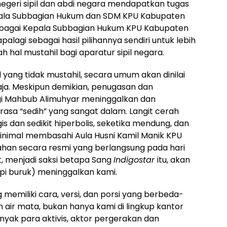
egeri sipil dan abdi negara mendapatkan tugas
ala Subbagian Hukum dan SDM KPU Kabupaten
ebagai Kepala Subbagian Hukum KPU Kabupaten
palagi sebagai hasil pilihannya sendiri untuk lebih
 hal mustahil bagi aparatur sipil negara.
yang tidak mustahil, secara umum akan dinilai
aja. Meskipun demikian, penugasan dan
gi Mahbub Alimuhyar meninggalkan dan
asa “sedih” yang sangat dalam. Langit cerah
 dan sedikit hiperbolis, seketika mendung, dan
 minimal membasahi Aula Husni Kamil Manik KPU
han secara resmi yang berlangsung pada hari
ut, menjadi saksi betapa Sang
Indigostar
itu, akan
pi buruk) meninggalkan kami.
 memiliki cara, versi, dan porsi yang berbeda-
 air mata, bukan hanya kami di lingkup kantor
yak para aktivis, aktor pergerakan dan