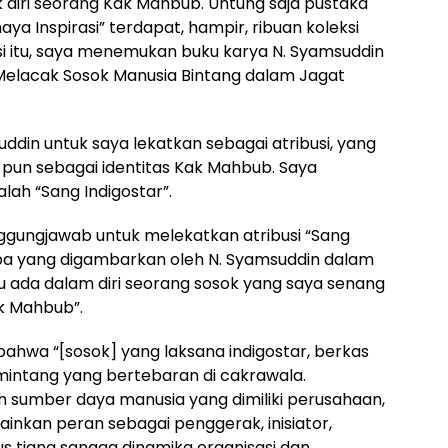
k diri seorang Kak Mahbub. Untung saja pustaka
ya Inspirasi” terdapat, hampir, ribuan koleksi
ksi itu, saya menemukan buku karya N. Syamsuddin
: Melacak Sosok Manusia Bintang dalam Jagat
ddin untuk saya lekatkan sebagai atribusi, yang
pun sebagai identitas Kak Mahbub. Saya
ah “Sang Indigostar”.
ggungjawab untuk melekatkan atribusi “Sang
Apa yang digambarkan oleh N. Syamsuddin dalam
itu ada dalam diri seorang sosok yang saya senang
k Mahbub”.
ahwa “[sosok] yang laksana indigostar, berkas
emintang yang bertebaran di cakrawala.
ah sumber daya manusia yang dimiliki perusahaan,
nkan peran sebagai penggerak, inisiator,
gus tiang sangga dinamika organisasi dan