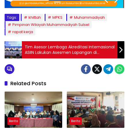
Tags:
khittah
MPKS
Muhammadiyah
Pimpinan Wilayah Muhammadiyah Sulsel
rapat kerja
Tim Asesor Lembaga Akreditasi Internasional
ASIIN Lakukan Asesmen Lapangan di
Kedokteran Unismuh Makassar
Related Posts
Berita
Berita