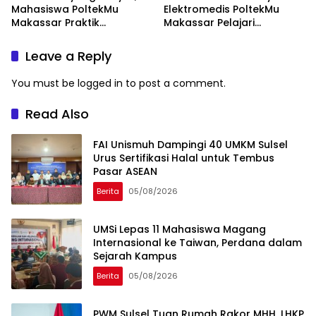
Mahasiswa PoltekMu
Elektromedis PoltekMu
Makassar Praktik
Makassar Pelajari
Troubleshooting Alat USG
Pemeliharaan Baby
Incubator di RS Unhas
Leave a Reply
You must be
logged in
to post a comment.
Read Also
FAI Unismuh Dampingi 40 UMKM Sulsel
Urus Sertifikasi Halal untuk Tembus
Pasar ASEAN
Berita
05/08/2026
UMSi Lepas 11 Mahasiswa Magang
Internasional ke Taiwan, Perdana dalam
Sejarah Kampus
Berita
05/08/2026
PWM Sulsel Tuan Rumah Rakor MHH, LHKP