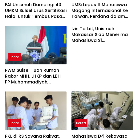
FAI Unismuh Dampingi 40
UMSi Lepas 11 Mahasiswa
UMKM Sulsel Urus Sertifikasi
Magang Internasional ke
Halal untuk Tembus Pasar
Taiwan, Perdana dalam
ASEAN
Sejarah Kampus
Izin Terbit, Unismuh
Makassar Siap Menerima
Mahasiswa S1
Keperawatan dan Profesi
Ners
Berita
PWM Sulsel Tuan Rumah
Rakor MHH, LHKP dan LBH
PP Muhammadiyah,
Perkuat Gerakan Hukum
dan Kebijakan Publik
Berita
Berita
PKL di RS Sayang Rakyat,
Mahasiswa D4 Rekayasa