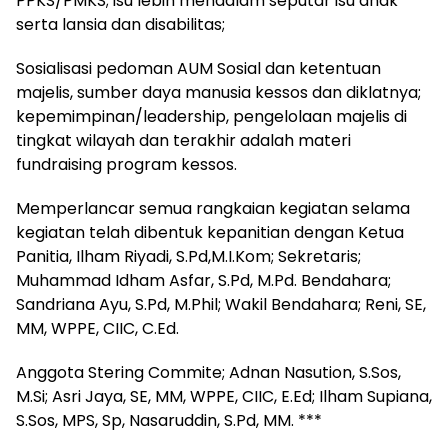
PPKS/PMKS; isu lebih mendalam seputar isu anak
serta lansia dan disabilitas;
Sosialisasi pedoman AUM Sosial dan ketentuan
majelis, sumber daya manusia kessos dan diklatnya;
kepemimpinan/leadership, pengelolaan majelis di
tingkat wilayah dan terakhir adalah materi
fundraising program kessos.
Memperlancar semua rangkaian kegiatan selama
kegiatan telah dibentuk kepanitian dengan Ketua
Panitia, Ilham Riyadi, S.Pd,M.I.Kom; Sekretaris;
Muhammad Idham Asfar, S.Pd, M.Pd. Bendahara;
Sandriana Ayu, S.Pd, M.Phil; Wakil Bendahara; Reni, SE,
MM, WPPE, CIIC, C.Ed.
Anggota Stering Commite; Adnan Nasution, S.Sos,
M.Si; Asri Jaya, SE, MM, WPPE, CIIC, E.Ed; Ilham Supiana,
S.Sos, MPS, Sp, Nasaruddin, S.Pd, MM. ***