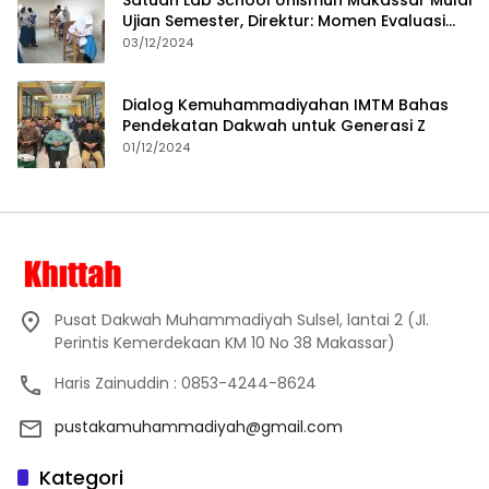
Satuan Lab School Unismuh Makassar Mulai
Ujian Semester, Direktur: Momen Evaluasi
Proses Pembelajaran
03/12/2024
Dialog Kemuhammadiyahan IMTM Bahas
Pendekatan Dakwah untuk Generasi Z
01/12/2024
Pusat Dakwah Muhammadiyah Sulsel, lantai 2 (Jl.
Perintis Kemerdekaan KM 10 No 38 Makassar)
Haris Zainuddin : 0853-4244-8624
pustakamuhammadiyah@gmail.com
Kategori