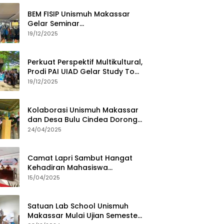
BEM FISIP Unismuh Makassar
Gelar Seminar
Keperempuanan, Bahas
19/12/2025
Tantangan Digital dan Budaya
Lokal
Perkuat Perspektif Multikultural,
Prodi PAI UIAD Gelar Study Tour
ke Kajang
19/12/2025
Kolaborasi Unismuh Makassar
dan Desa Bulu Cindea Dorong
Sentra Garam Industri
24/04/2025
Camat Lapri Sambut Hangat
Kehadiran Mahasiswa
PoltekMu
15/04/2025
Satuan Lab School Unismuh
Makassar Mulai Ujian Semester,