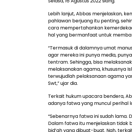
Selasa, 16 Agustus 2022 siang.
Lebih lanjut, Abbas menjelaskan,
pahlawan berjuang itu penting, sehi
cara mempertahankan kemerdekaan 
hal yang bermanfaat untuk memba
“Termasuk di dalamnya umat manus
agar mereka ini punya media, puny
tentram. Sehingga, bisa melaksana
melaksanakan agama, khususnya Isl
terwujudlah pelaksanaan agama yan
Swt,” ujar dia.
Terkait hukum upacara bendera, Ab
adanya fatwa yang muncul perihal
“Sebenarnya fatwa ini sudah lama. D
Dalam fatwa itu menjelaskan tidak
bid’ah yang dibuat-buat. Nah, terk