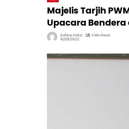
Majelis Tarjih PW
Upacara Bendera 
Zulfikar Hafid
3 Min Read
16/08/2022