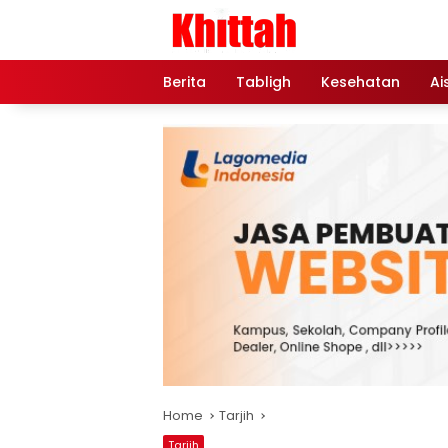
Skip
to
content
Berita
Tabligh
Kesehatan
Ai
Home
Tarjih
Tarjih