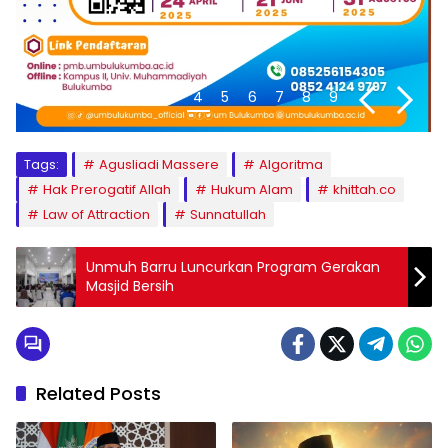
1
2
3
4
5
6
7
8
9
Tags:
Agusliadi Massere
Algoritma
Hak Prerogatif Allah
Hukum Alam
khittah.co
Law of Attraction
Sunnatullah
Unmuh Barru Luncurkan Program Gerakan
Masjid Bersih
Related Posts