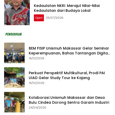
Kedaulatan NKRI: Merajut Nilai-Nilai
Kedaulatan dari Budaya Lokal
Opini
25/07/2026
BEM FISIP Unismuh Makassar Gelar Seminar
Keperempuanan, Bahas Tantangan Digital
dan Budaya Lokal
19/12/2025
Perkuat Perspektif Multikultural, Prodi PAI
UIAD Gelar Study Tour ke Kajang
19/12/2025
Kolaborasi Unismuh Makassar dan Desa
Bulu Cindea Dorong Sentra Garam Industri
24/04/2025