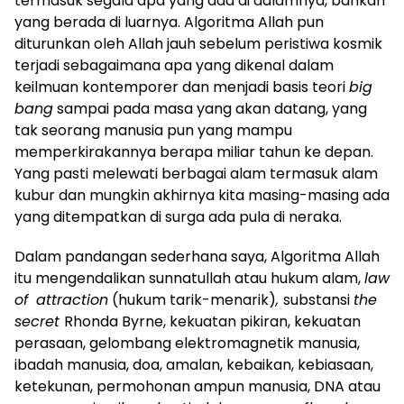
termasuk segala apa yang ada di dalamnya, bahkan
yang berada di luarnya. Algoritma Allah pun
diturunkan oleh Allah jauh sebelum peristiwa kosmik
terjadi sebagaimana apa yang dikenal dalam
keilmuan kontemporer dan menjadi basis teori
big
bang
sampai pada masa yang akan datang, yang
tak seorang manusia pun yang mampu
memperkirakannya berapa miliar tahun ke depan.
Yang pasti melewati berbagai alam termasuk alam
kubur dan mungkin akhirnya kita masing-masing ada
yang ditempatkan di surga ada pula di neraka.
Dalam pandangan sederhana saya, Algoritma Allah
itu mengendalikan sunnatullah atau hukum alam,
law
of
attraction
(hukum tarik-menarik)
,
substansi
the
secret
Rhonda Byrne, kekuatan pikiran, kekuatan
perasaan, gelombang elektromagnetik manusia,
ibadah manusia, doa, amalan, kebaikan, kebiasaan,
ketekunan, permohonan ampun manusia, DNA atau