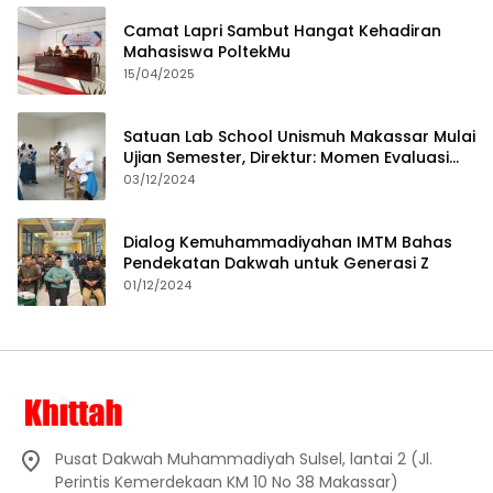
Camat Lapri Sambut Hangat Kehadiran
Mahasiswa PoltekMu
15/04/2025
Satuan Lab School Unismuh Makassar Mulai
Ujian Semester, Direktur: Momen Evaluasi
Proses Pembelajaran
03/12/2024
Dialog Kemuhammadiyahan IMTM Bahas
Pendekatan Dakwah untuk Generasi Z
01/12/2024
Pusat Dakwah Muhammadiyah Sulsel, lantai 2 (Jl.
Perintis Kemerdekaan KM 10 No 38 Makassar)