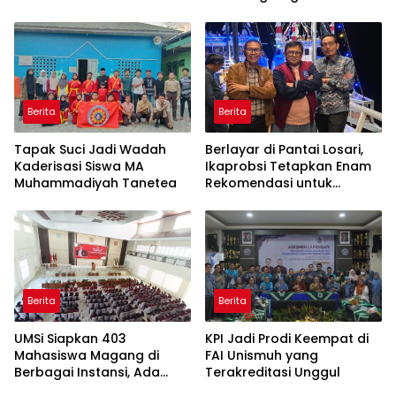
29 Tahun
Yogyakarta
Berita
Berita
Tapak Suci Jadi Wadah
Berlayar di Pantai Losari,
Kaderisasi Siswa MA
Ikaprobsi Tetapkan Enam
Muhammadiyah Tanetea
Rekomendasi untuk
Bahasa Indonesia
Berita
Berita
UMSi Siapkan 403
KPI Jadi Prodi Keempat di
Mahasiswa Magang di
FAI Unismuh yang
Berbagai Instansi, Ada
Terakreditasi Unggul
Program Internasional ke