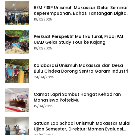
BEM FISIP Unismuh Makassar Gelar Seminar
Keperempuanan, Bahas Tantangan Digital
dan Budaya Lokal
19/12/2025
Perkuat Perspektif Multikultural, Prodi PAI
UIAD Gelar Study Tour ke Kajang
19/12/2025
Kolaborasi Unismuh Makassar dan Desa
Bulu Cindea Dorong Sentra Garam Industri
24/04/2025
Camat Lapri Sambut Hangat Kehadiran
Mahasiswa PoltekMu
15/04/2025
Satuan Lab School Unismuh Makassar Mulai
Ujian Semester, Direktur: Momen Evaluasi
Proses Pembelajaran