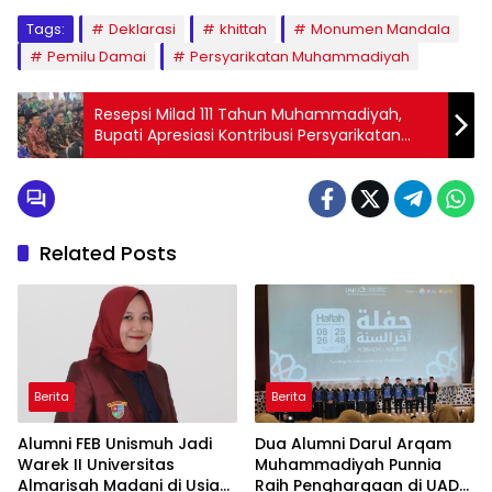
Tags:
Deklarasi
khittah
Monumen Mandala
Pemilu Damai
Persyarikatan Muhammadiyah
Resepsi Milad 111 Tahun Muhammadiyah,
Bupati Apresiasi Kontribusi Persyarikatan
dalam Pembangunan
Related Posts
Berita
Berita
Alumni FEB Unismuh Jadi
Dua Alumni Darul Arqam
Warek II Universitas
Muhammadiyah Punnia
Almarisah Madani di Usia
Raih Penghargaan di UAD