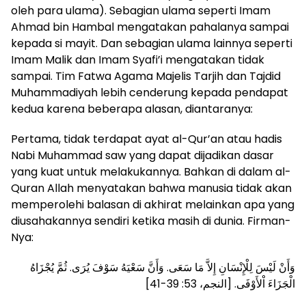
oleh para ulama). Sebagian ulama seperti Imam
Ahmad bin Hambal mengatakan pahalanya sampai
kepada si mayit. Dan sebagian ulama lainnya seperti
Imam Malik dan Imam Syafi’i mengatakan tidak
sampai. Tim Fatwa Agama Majelis Tarjih dan Tajdid
Muhammadiyah lebih cenderung kepada pendapat
kedua karena beberapa alasan, diantaranya:
Pertama, tidak terdapat ayat al-Qur’an atau hadis
Nabi Muhammad saw yang dapat dijadikan dasar
yang kuat untuk melakukannya. Bahkan di dalam al-
Quran Allah menyatakan bahwa manusia tidak akan
memperolehi balasan di akhirat melainkan apa yang
diusahakannya sendiri ketika masih di dunia. Firman-
Nya:
وَأَنْ لَيْسَ لِلْإِنْسَانِ إِلاَّ مَا سَعَى. وَأَنَّ سَعْيَهُ سَوْفَ يُرَى. ثُمَّ يُجْزَاهُ
الْجَزَاءَ اْلأَوْفَى. [النجم، 53: 39-41]