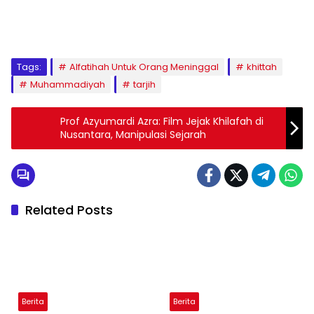
1
2
3
4
5
6
7
8
9
Tags:
Alfatihah Untuk Orang Meninggal
khittah
Muhammadiyah
tarjih
Prof Azyumardi Azra: Film Jejak Khilafah di
Nusantara, Manipulasi Sejarah
Related Posts
Berita
Berita