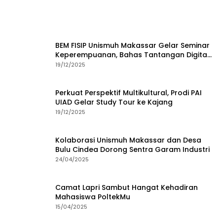
BEM FISIP Unismuh Makassar Gelar Seminar
Keperempuanan, Bahas Tantangan Digital
dan Budaya Lokal
19/12/2025
Perkuat Perspektif Multikultural, Prodi PAI
UIAD Gelar Study Tour ke Kajang
19/12/2025
Kolaborasi Unismuh Makassar dan Desa
Bulu Cindea Dorong Sentra Garam Industri
24/04/2025
Camat Lapri Sambut Hangat Kehadiran
Mahasiswa PoltekMu
15/04/2025