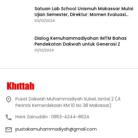
Satuan Lab School Unismuh Makassar Mulai
Ujian Semester, Direktur: Momen Evaluasi
Proses Pembelajaran
03/12/2024
Dialog Kemuhammadiyahan IMTM Bahas
Pendekatan Dakwah untuk Generasi Z
01/12/2024
Pusat Dakwah Muhammadiyah Sulsel, lantai 2 (Jl.
Perintis Kemerdekaan KM 10 No 38 Makassar)
Haris Zainuddin : 0853-4244-8624
pustakamuhammadiyah@gmail.com