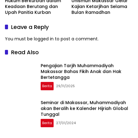
Hukum Berkurban dalam
Unismuh Makassar Gelar
Keadaan Berutang dan
Kajian Ketarjihan Selama
Upah Panitia Kurban
Bulan Ramadhan
Leave a Reply
You must be
logged in
to post a comment.
Read Also
Pengajian Tarjih Muhammadiyah
Makassar Bahas Fikih Anak dan Hak
Bertetangga
Berita
29/11/2025
Seminar di Makassar, Muhammadiyah
akan Beralih ke Kalender Hijriah Global
Tunggal
Berita
27/01/2024