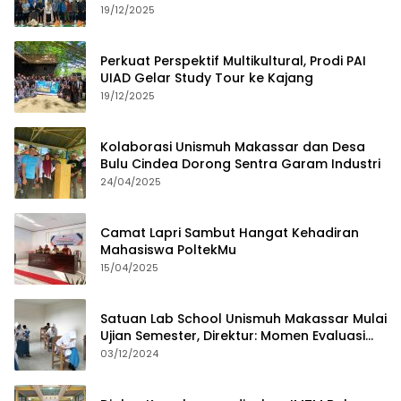
dan Budaya Lokal
19/12/2025
Perkuat Perspektif Multikultural, Prodi PAI
UIAD Gelar Study Tour ke Kajang
19/12/2025
Kolaborasi Unismuh Makassar dan Desa
Bulu Cindea Dorong Sentra Garam Industri
24/04/2025
Camat Lapri Sambut Hangat Kehadiran
Mahasiswa PoltekMu
15/04/2025
Satuan Lab School Unismuh Makassar Mulai
Ujian Semester, Direktur: Momen Evaluasi
Proses Pembelajaran
03/12/2024