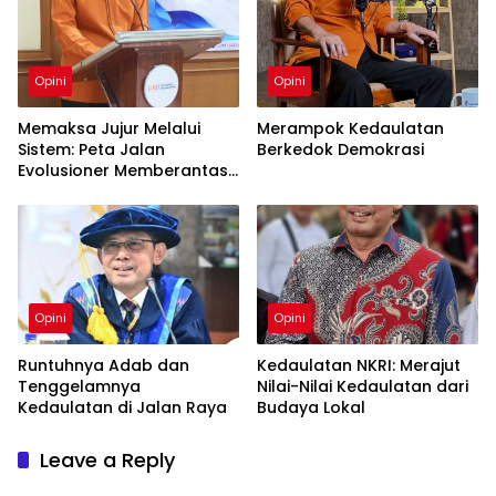
Opini
Opini
Memaksa Jujur Melalui
Merampok Kedaulatan
Sistem: Peta Jalan
Berkedok Demokrasi
Evolusioner Memberantas
KKN
Opini
Opini
Runtuhnya Adab dan
Kedaulatan NKRI: Merajut
Tenggelamnya
Nilai-Nilai Kedaulatan dari
Kedaulatan di Jalan Raya
Budaya Lokal
Leave a Reply