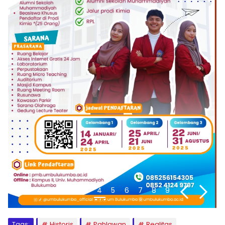
1
2
3
4
5
6
7
8
9
Tags:
Historis
Pahlawan
Realitas