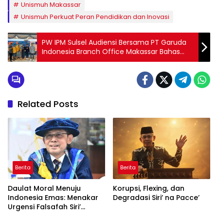
Unismuh Makassar
Unismuh Perkuat Peran Pendidikan dan Inovasi
PW IPM Sulsel Audiensi Bersama PT Garuda
Indonesia Branch Office Makassar Bahas
Suksesi Muktamar XXIV
Related Posts
Berita
Berita
Daulat Moral Menuju
Korupsi, Flexing, dan
Indonesia Emas: Menakar
Degradasi Siri’ na Pacce’
Urgensi Falsafah Siri’
naPacce di Tengah