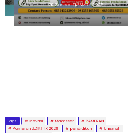
Klik Banner ITKESMU SIDRAP
1
2
3
4
5
6
7
8
9
Tags:
Inovasi
Makassar
PAMERAN
Pameran LLDIKTI IX 2026
pendidikan
Unismuh