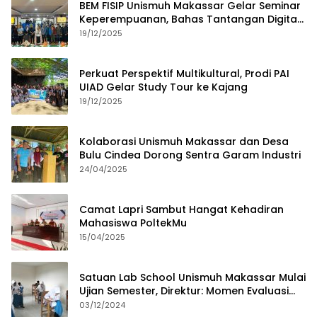
BEM FISIP Unismuh Makassar Gelar Seminar
Keperempuanan, Bahas Tantangan Digital
dan Budaya Lokal
19/12/2025
Perkuat Perspektif Multikultural, Prodi PAI
UIAD Gelar Study Tour ke Kajang
19/12/2025
Kolaborasi Unismuh Makassar dan Desa
Bulu Cindea Dorong Sentra Garam Industri
24/04/2025
Camat Lapri Sambut Hangat Kehadiran
Mahasiswa PoltekMu
15/04/2025
Satuan Lab School Unismuh Makassar Mulai
Ujian Semester, Direktur: Momen Evaluasi
Proses Pembelajaran
03/12/2024