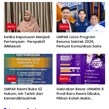
Ancaman Kleptokrasi
Berita
Berita
Ketika Keputusan Menjadi
UMPAR Lolos Program
Pertanyaan : Perspektif
Resona Saintek 2026,
IMMawati
Perkuat Komunikasi Sains
Berita
Berita
UMPAR Resmi Buka S2
Gebrakan Besar UNIMEN! 8
Hukum, Izin Terbit dari
Prodi Baru Resmi Dibuka,
Kemendiktisaintek
Pilihan Kuliah Makin
Lengkap