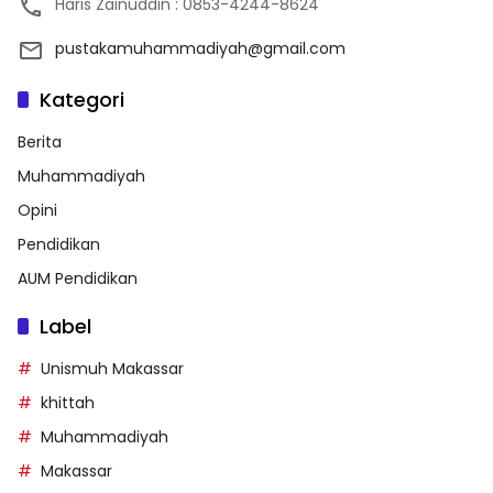
Haris Zainuddin : 0853-4244-8624
pustakamuhammadiyah@gmail.com
Kategori
Berita
Muhammadiyah
Opini
Pendidikan
AUM Pendidikan
Label
Unismuh Makassar
khittah
Muhammadiyah
Makassar