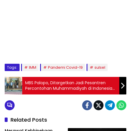
1
2
3
4
5
6
7
8
9
Tags:
IMM
Pandemi Covid-19
sulsel
MBS Palopo, Ditargetkan Jadi Pesantren
Percontohan Muhammadiyah di Indonesia
Timur
Related Posts
Merawat Kebhinekaan,