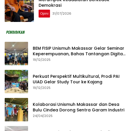
Demokrasi
Opini
31/07/2026
BEM FISIP Unismuh Makassar Gelar Seminar
Keperempuanan, Bahas Tantangan Digital
dan Budaya Lokal
19/12/2025
Perkuat Perspektif Multikultural, Prodi PAI
UIAD Gelar Study Tour ke Kajang
19/12/2025
Kolaborasi Unismuh Makassar dan Desa
Bulu Cindea Dorong Sentra Garam Industri
24/04/2025