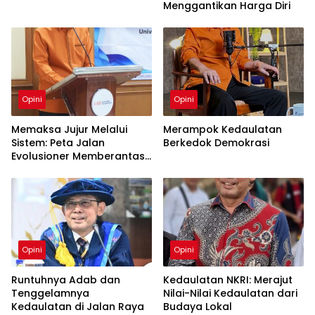
Menggantikan Harga Diri
Opini
Opini
Memaksa Jujur Melalui
Merampok Kedaulatan
Sistem: Peta Jalan
Berkedok Demokrasi
Evolusioner Memberantas
KKN
Opini
Opini
Runtuhnya Adab dan
Kedaulatan NKRI: Merajut
Tenggelamnya
Nilai-Nilai Kedaulatan dari
Kedaulatan di Jalan Raya
Budaya Lokal