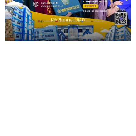
Klik Banner UIAD
1
2
3
4
5
6
7
8
9