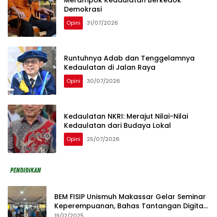
Demokrasi
Opini
31/07/2026
Runtuhnya Adab dan Tenggelamnya
Kedaulatan di Jalan Raya
Opini
30/07/2026
Kedaulatan NKRI: Merajut Nilai-Nilai
Kedaulatan dari Budaya Lokal
Opini
25/07/2026
BEM FISIP Unismuh Makassar Gelar Seminar
Keperempuanan, Bahas Tantangan Digital
dan Budaya Lokal
19/12/2025