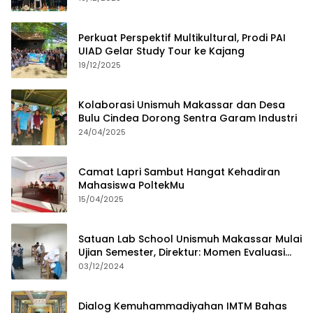
Perkuat Perspektif Multikultural, Prodi PAI
UIAD Gelar Study Tour ke Kajang
19/12/2025
Kolaborasi Unismuh Makassar dan Desa
Bulu Cindea Dorong Sentra Garam Industri
24/04/2025
Camat Lapri Sambut Hangat Kehadiran
Mahasiswa PoltekMu
15/04/2025
Satuan Lab School Unismuh Makassar Mulai
Ujian Semester, Direktur: Momen Evaluasi
Proses Pembelajaran
03/12/2024
Dialog Kemuhammadiyahan IMTM Bahas