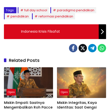
Tags:
full day school
paradigma pendidikan
pendidikan
reformasi pendidikan
Indonesia Krisis Filsafat
Related Posts
Opini
Opini
Miskin Empati: Saatnya
Miskin Integritas, Kaya
Mengembalikan Roh Pacce
Identitas: Saat Gengsi