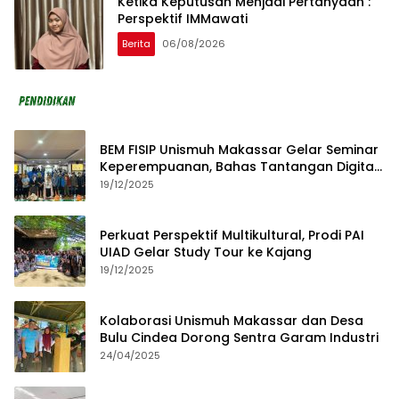
Ketika Keputusan Menjadi Pertanyaan :
Perspektif IMMawati
Berita
06/08/2026
BEM FISIP Unismuh Makassar Gelar Seminar
Keperempuanan, Bahas Tantangan Digital
dan Budaya Lokal
19/12/2025
Perkuat Perspektif Multikultural, Prodi PAI
UIAD Gelar Study Tour ke Kajang
19/12/2025
Kolaborasi Unismuh Makassar dan Desa
Bulu Cindea Dorong Sentra Garam Industri
24/04/2025