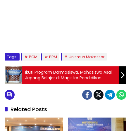
1
2
3
4
5
6
7
8
9
Tags:
PCM
PRM
Unismuh Makassar
Ikuti Program Darmasiswa, Mahasiswa Asal
Jepang Belajar di Magister Pendidikan
Sosiologi Unismuh
Related Posts