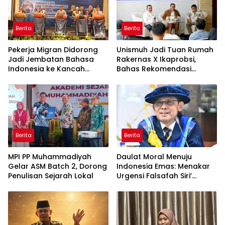
Berita
Berita
Pekerja Migran Didorong
Unismuh Jadi Tuan Rumah
Jadi Jembatan Bahasa
Rakernas X Ikaprobsi,
Indonesia ke Kancah
Bahas Rekomendasi
Global
Penguatan Bahasa
Indonesia di Tingkat
Global
Berita
Berita
MPI PP Muhammadiyah
Daulat Moral Menuju
Gelar ASM Batch 2, Dorong
Indonesia Emas: Menakar
Penulisan Sejarah Lokal
Urgensi Falsafah Siri’
naPacce di Tengah
Ancaman Kleptokrasi