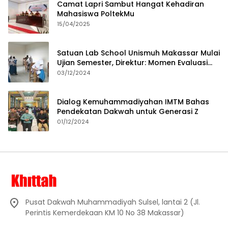
Camat Lapri Sambut Hangat Kehadiran
Mahasiswa PoltekMu
15/04/2025
Satuan Lab School Unismuh Makassar Mulai
Ujian Semester, Direktur: Momen Evaluasi
Proses Pembelajaran
03/12/2024
Dialog Kemuhammadiyahan IMTM Bahas
Pendekatan Dakwah untuk Generasi Z
01/12/2024
Pusat Dakwah Muhammadiyah Sulsel, lantai 2 (Jl.
Perintis Kemerdekaan KM 10 No 38 Makassar)