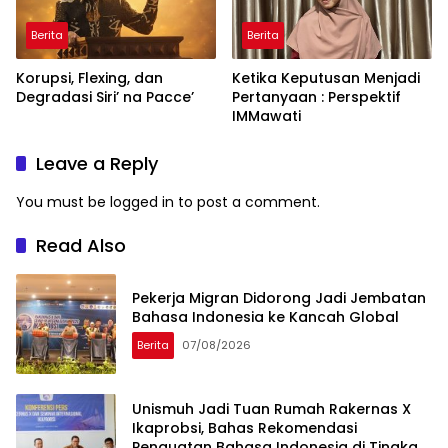
Berita
Berita
Korupsi, Flexing, dan
Ketika Keputusan Menjadi
Degradasi Siri’ na Pacce’
Pertanyaan : Perspektif
IMMawati
Leave a Reply
You must be
logged in
to post a comment.
Read Also
Pekerja Migran Didorong Jadi Jembatan
Bahasa Indonesia ke Kancah Global
Berita
07/08/2026
Unismuh Jadi Tuan Rumah Rakernas X
Ikaprobsi, Bahas Rekomendasi
Penguatan Bahasa Indonesia di Tingkat