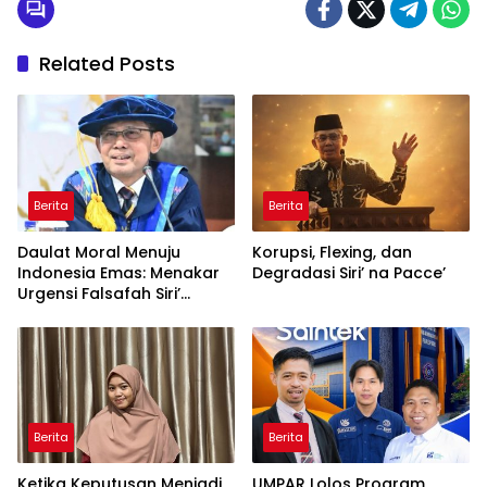
Related Posts
Berita
Berita
Daulat Moral Menuju
Korupsi, Flexing, dan
Indonesia Emas: Menakar
Degradasi Siri’ na Pacce’
Urgensi Falsafah Siri’
naPacce di Tengah
Ancaman Kleptokrasi
Berita
Berita
Ketika Keputusan Menjadi
UMPAR Lolos Program