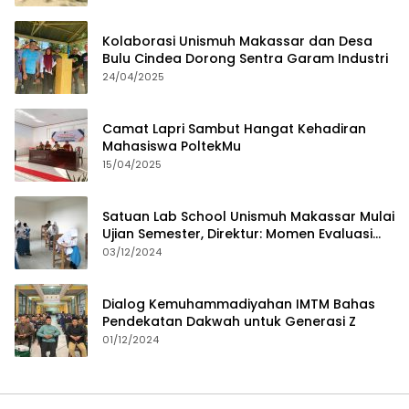
Kolaborasi Unismuh Makassar dan Desa
Bulu Cindea Dorong Sentra Garam Industri
24/04/2025
Camat Lapri Sambut Hangat Kehadiran
Mahasiswa PoltekMu
15/04/2025
Satuan Lab School Unismuh Makassar Mulai
Ujian Semester, Direktur: Momen Evaluasi
Proses Pembelajaran
03/12/2024
Dialog Kemuhammadiyahan IMTM Bahas
Pendekatan Dakwah untuk Generasi Z
01/12/2024