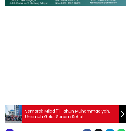
1
2
3
4
5
6
7
8
9
Semarak Milad 111 Tahun Muhammadiyah,
Unismuh Gelar Senam Sehat