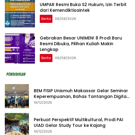
UMPAR Resmi Buka S2 Hukum, Izin Terbit
dari Kemendiktisaintek
Berita
06/08/2026
Gebrakan Besar UNIMEN! 8 Prodi Baru
Resmi Dibuka, Pilihan Kuliah Makin
Lengkap
Berita
06/08/2026
BEM FISIP Unismuh Makassar Gelar Seminar
Keperempuanan, Bahas Tantangan Digital
dan Budaya Lokal
19/12/2025
Perkuat Perspektif Multikultural, Prodi PAI
UIAD Gelar Study Tour ke Kajang
19/12/2025