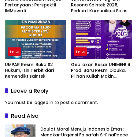
Pertanyaan : Perspektif
Resona Saintek 2026,
IMMawati
Perkuat Komunikasi Sains
Berita
Berita
UMPAR Resmi Buka S2
Gebrakan Besar UNIMEN! 8
Hukum, Izin Terbit dari
Prodi Baru Resmi Dibuka,
Kemendiktisaintek
Pilihan Kuliah Makin
Lengkap
Leave a Reply
You must be
logged in
to post a comment.
Read Also
Daulat Moral Menuju Indonesia Emas:
Menakar Urgensi Falsafah Siri’ naPacce