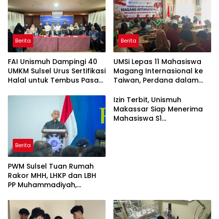
Berita
Berita
FAI Unismuh Dampingi 40
UMSi Lepas 11 Mahasiswa
UMKM Sulsel Urus Sertifikasi
Magang Internasional ke
Halal untuk Tembus Pasar
Taiwan, Perdana dalam
ASEAN
Sejarah Kampus
Izin Terbit, Unismuh
Makassar Siap Menerima
Mahasiswa S1
Keperawatan dan Profesi
Ners
Berita
PWM Sulsel Tuan Rumah
Rakor MHH, LHKP dan LBH
PP Muhammadiyah,
Perkuat Gerakan Hukum
dan Kebijakan Publik