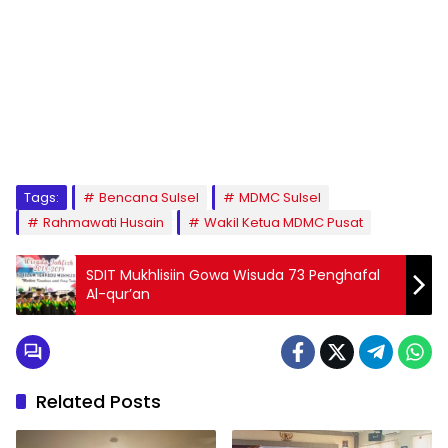
1
2
3
4
5
6
7
8
9
Tags:
Bencana Sulsel
MDMC Sulsel
Rahmawati Husain
Wakil Ketua MDMC Pusat
SDIT Mukhlisiin Gowa Wisuda 73 Penghafal
Al-qur’an
Related Posts