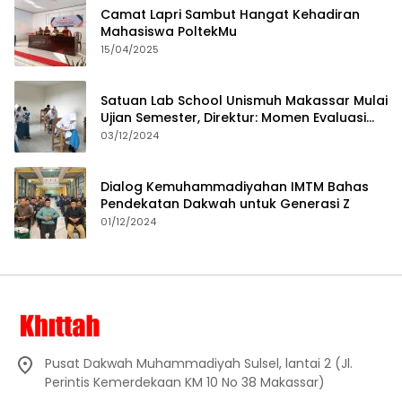
Camat Lapri Sambut Hangat Kehadiran
Mahasiswa PoltekMu
15/04/2025
Satuan Lab School Unismuh Makassar Mulai
Ujian Semester, Direktur: Momen Evaluasi
Proses Pembelajaran
03/12/2024
Dialog Kemuhammadiyahan IMTM Bahas
Pendekatan Dakwah untuk Generasi Z
01/12/2024
Pusat Dakwah Muhammadiyah Sulsel, lantai 2 (Jl.
Perintis Kemerdekaan KM 10 No 38 Makassar)