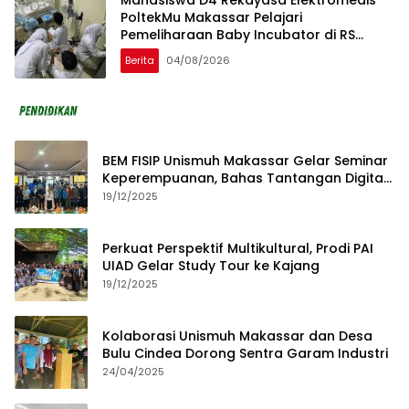
Mahasiswa D4 Rekayasa Elektromedis
PoltekMu Makassar Pelajari
Pemeliharaan Baby Incubator di RS
Unhas
Berita
04/08/2026
BEM FISIP Unismuh Makassar Gelar Seminar
Keperempuanan, Bahas Tantangan Digital
dan Budaya Lokal
19/12/2025
Perkuat Perspektif Multikultural, Prodi PAI
UIAD Gelar Study Tour ke Kajang
19/12/2025
Kolaborasi Unismuh Makassar dan Desa
Bulu Cindea Dorong Sentra Garam Industri
24/04/2025