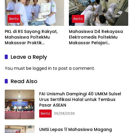
Berita
Berita
PKL di RS Sayang Rakyat,
Mahasiswa D4 Rekayasa
Mahasiswa PoltekMu
Elektromedis PoltekMu
Makassar Praktik
Makassar Pelajari
Troubleshooting Alat USG
Pemeliharaan Baby
Incubator di RS Unhas
Leave a Reply
You must be
logged in
to post a comment.
Read Also
FAI Unismuh Dampingi 40 UMKM Sulsel
Urus Sertifikasi Halal untuk Tembus
Pasar ASEAN
Berita
05/08/2026
UMSi Lepas 11 Mahasiswa Magang