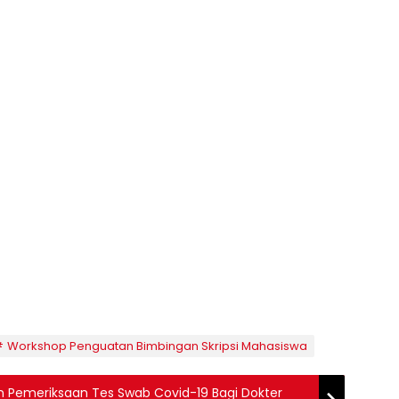
Workshop Penguatan Bimbingan Skripsi Mahasiswa
n Pemeriksaan Tes Swab Covid-19 Bagi Dokter