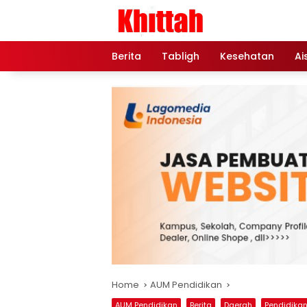
Skip
to
content
Berita
Tabligh
Kesehatan
Ai
Home
AUM Pendidikan
AUM Pendidikan
Berita
Daerah
Pendidika