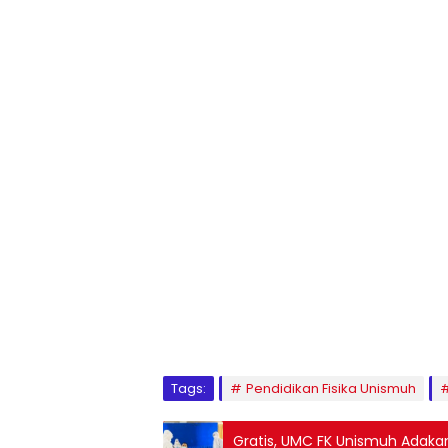
1
2
3
4
5
6
7
8
9
Tags:
Pendidikan Fisika Unismuh
Gratis, UMC FK Unismuh Adaka