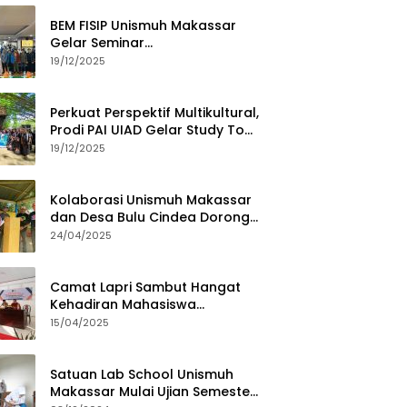
BEM FISIP Unismuh Makassar
Gelar Seminar
Keperempuanan, Bahas
19/12/2025
Tantangan Digital dan Budaya
Lokal
Perkuat Perspektif Multikultural,
Prodi PAI UIAD Gelar Study Tour
ke Kajang
19/12/2025
Kolaborasi Unismuh Makassar
dan Desa Bulu Cindea Dorong
Sentra Garam Industri
24/04/2025
Camat Lapri Sambut Hangat
Kehadiran Mahasiswa
PoltekMu
15/04/2025
Satuan Lab School Unismuh
Makassar Mulai Ujian Semester,