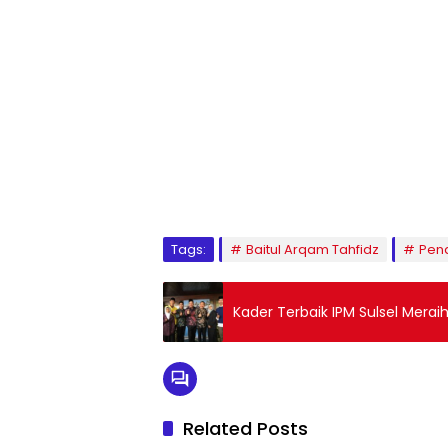
1
2
3
4
5
6
7
8
9
Tags:
Baitul Arqam Tahfidz
Pend
Kader Terbaik IPM Sulsel Merai
Related Posts