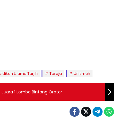
idikan Ulama Tarjih
Toraja
Unismuh
h Juara 1 Lomba Bintang Orator