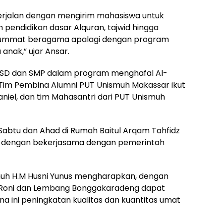
berjalan dengan mengirim mahasiswa untuk
pendidikan dasar Alquran, tajwid hingga
i ummat beragama apalagi dengan program
anak,” ujar Ansar.
kat SD dan SMP dalam program menghafal Al-
. Tim Pembina Alumni PUT Unismuh Makassar ikut
iel, dan tim Mahasantri dari PUT Unismuh
i Sabtu dan Ahad di Rumah Baitul Arqam Tahfidz
t dengan bekerjasama dengan pemerintah
smuh H.M Husni Yunus mengharapkan, dengan
 Roni dan Lembang Bonggakaradeng dapat
a ini peningkatan kualitas dan kuantitas umat