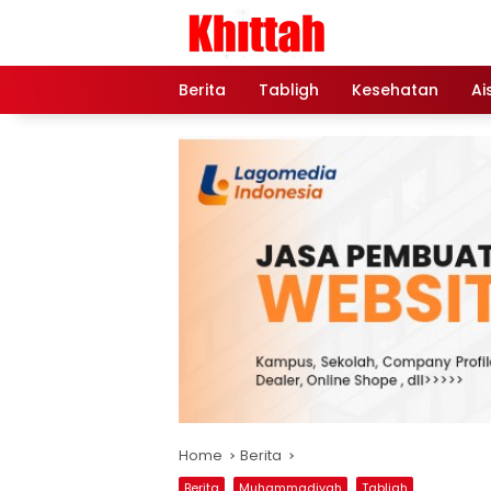
Skip
to
content
Berita
Tabligh
Kesehatan
Ai
Home
Berita
Berita
Muhammadiyah
Tabligh