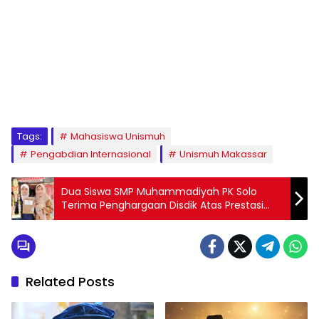
1
2
3
4
5
6
7
8
9
Tags:
Mahasiswa Unismuh
Pengabdian Internasional
Unismuh Makassar
Dua Siswa SMP Muhammadiyah PK Solo
Terima Penghargaan Disdik Atas Prestasi
Kejuaraan
Related Posts