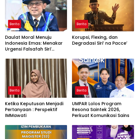
Berita
Berita
Daulat Moral Menuju
Korupsi, Flexing, dan
Indonesia Emas: Menakar
Degradasi Siri’ na Pacce’
Urgensi Falsafah Siri’
naPacce di Tengah
Ancaman Kleptokrasi
Berita
Berita
Ketika Keputusan Menjadi
UMPAR Lolos Program
Pertanyaan : Perspektif
Resona Saintek 2026,
IMMawati
Perkuat Komunikasi Sains