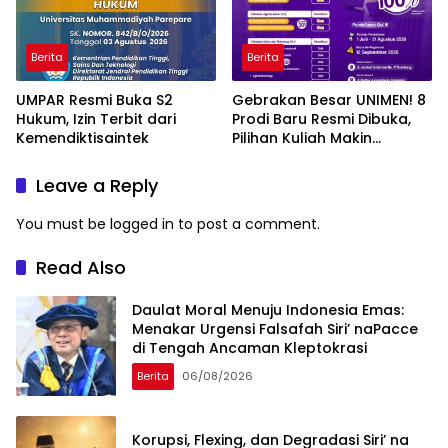
Berita
Berita
UMPAR Resmi Buka S2
Gebrakan Besar UNIMEN! 8
Hukum, Izin Terbit dari
Prodi Baru Resmi Dibuka,
Kemendiktisaintek
Pilihan Kuliah Makin
Lengkap
Leave a Reply
You must be
logged in
to post a comment.
Read Also
Daulat Moral Menuju Indonesia Emas:
Menakar Urgensi Falsafah Siri’ naPacce
di Tengah Ancaman Kleptokrasi
Berita
06/08/2026
Korupsi, Flexing, dan Degradasi Siri’ na