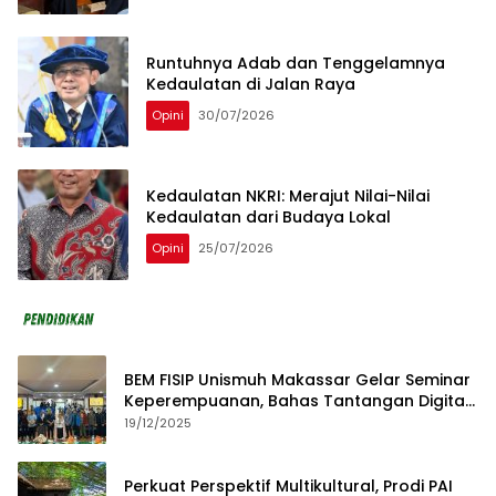
Runtuhnya Adab dan Tenggelamnya
Kedaulatan di Jalan Raya
Opini
30/07/2026
Kedaulatan NKRI: Merajut Nilai-Nilai
Kedaulatan dari Budaya Lokal
Opini
25/07/2026
BEM FISIP Unismuh Makassar Gelar Seminar
Keperempuanan, Bahas Tantangan Digital
dan Budaya Lokal
19/12/2025
Perkuat Perspektif Multikultural, Prodi PAI