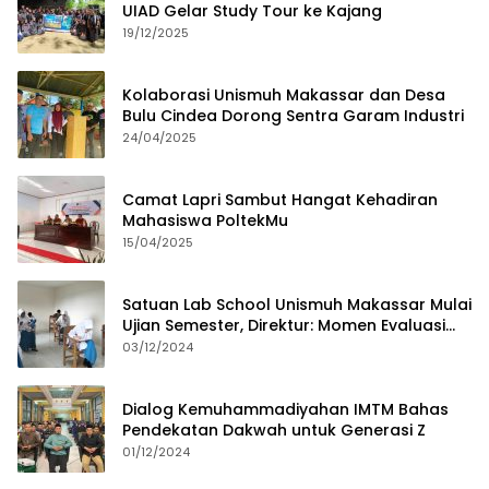
UIAD Gelar Study Tour ke Kajang
19/12/2025
Kolaborasi Unismuh Makassar dan Desa
Bulu Cindea Dorong Sentra Garam Industri
24/04/2025
Camat Lapri Sambut Hangat Kehadiran
Mahasiswa PoltekMu
15/04/2025
Satuan Lab School Unismuh Makassar Mulai
Ujian Semester, Direktur: Momen Evaluasi
Proses Pembelajaran
03/12/2024
Dialog Kemuhammadiyahan IMTM Bahas
Pendekatan Dakwah untuk Generasi Z
01/12/2024