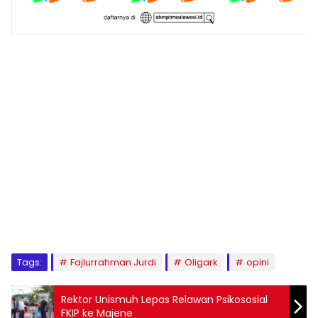
1
2
3
4
5
6
7
8
9
Tags:
Fajlurrahman Jurdi
Oligark
opini
Rektor Unismuh Lepas Relawan Psikososial
FKIP ke Majene