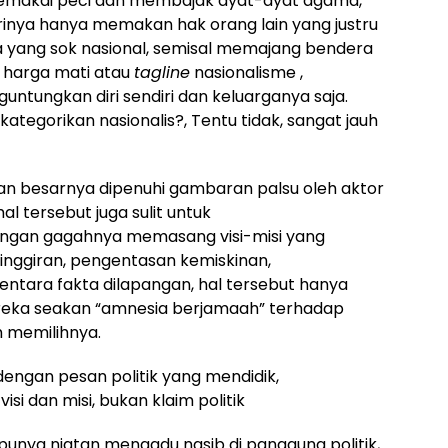
memakai peci dan membajak ayat-ayat agama,
rinya hanya memakan hak orang lain yang justru
 yang sok nasional, semisal memajang bendera
I harga mati atau
tagline
nasionalisme ,
ntungkan diri sendiri dan keluarganya saja.
ategorikan nasionalis?, Tentu tidak, sangat jauh
agian besarnya dipenuhi gambaran palsu oleh aktor
hal tersebut juga sulit untuk
ngan gagahnya memasang visi-misi yang
inggiran, pengentasan kemiskinan,
tara fakta dilapangan, hal tersebut hanya
eka seakan “amnesia berjamaah” terhadap
h memilihnya.
dengan pesan politik yang mendidik,
 dan misi, bukan klaim politik
a punya niatan mengadu nasib di panggung politik,