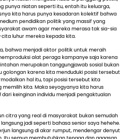
 punya niatan seperti itu, entah itu keluarga,
usnya kita harus punya kesadaran kolektif bahwa
medium pendidikan politik yang massif yang
syarakat awam agar mereka merasa tak sia-sia
ita luhur mereka kepada kita.
 bahwa menjadi aktor politik untuk meraih
emproduksi alat peraga kampanye saja karena
rintahan merupakan tanggungjawab sosial bukan
au golongan karena kita menduduki posisi tersebut
odalkan hal itu, tapi posisi tersebut kita
g memilih kita. Maka seyogyanya kita harus
l
dari keinginan individu menjadi pengaktualan
n citra yang real di masyarakat bukan semudah
ngsung jadi seperti bahasa senior saya hehehe.
erjun langsung di akar rumput, mendengar denyut
in. Itu semua membutuhkan tenaga dan gagasan