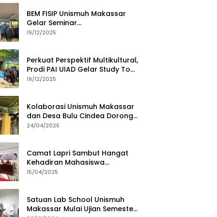
BEM FISIP Unismuh Makassar
Gelar Seminar
Keperempuanan, Bahas
19/12/2025
Tantangan Digital dan Budaya
Lokal
Perkuat Perspektif Multikultural,
Prodi PAI UIAD Gelar Study Tour
ke Kajang
19/12/2025
Kolaborasi Unismuh Makassar
dan Desa Bulu Cindea Dorong
Sentra Garam Industri
24/04/2025
Camat Lapri Sambut Hangat
Kehadiran Mahasiswa
PoltekMu
15/04/2025
Satuan Lab School Unismuh
Makassar Mulai Ujian Semester,