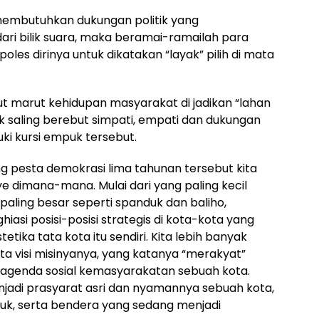
membutuhkan dukungan politik yang
dari bilik suara, maka beramai-ramailah para
les dirinya untuk dikatakan “layak” pilih di mata
rut marut kehidupan masyarakat di jadikan “lahan
uk saling berebut simpati, empati dan dukungan
i kursi empuk tersebut.
ng pesta demokrasi lima tahunan tersebut kita
 dimana-mana. Mulai dari yang paling kecil
g paling besar seperti spanduk dan baliho,
asi posisi-posisi strategis di kota-kota yang
ika tata kota itu sendiri. Kita lebih banyak
ta visi misinyanya, yang katanya “merakyat”
 agenda sosial kemasyarakatan sebuah kota.
jadi prasyarat asri dan nyamannya sebuah kota,
duk, serta bendera yang sedang menjadi