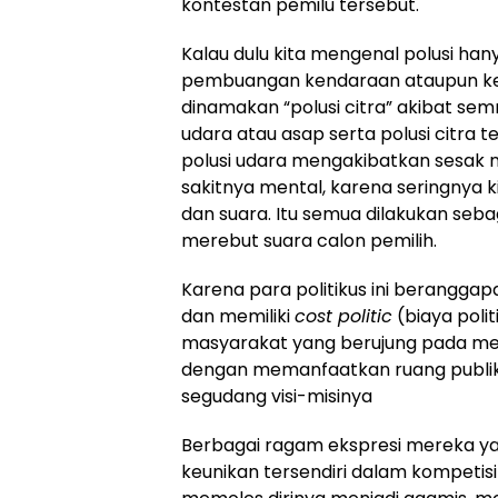
kontestan pemilu tersebut.
Kalau dulu kita mengenal polusi ha
pembuangan kendaraan ataupun keba
dinamakan “polusi citra” akibat sem
udara atau asap serta polusi citra
polusi udara mengakibatkan sesak n
sakitnya mental, karena seringnya 
dan suara. Itu semua dilakukan sebag
merebut suara calon pemilih.
Karena para politikus ini berangga
dan memiliki
cost politic
(biaya poli
masyarakat yang berujung pada mem
dengan memanfaatkan ruang publi
segudang visi-misinya
Berbagai ragam ekspresi mereka ya
keunikan tersendiri dalam kompetisi