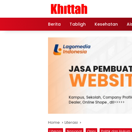
Skip
to
content
Berita
Tabligh
Kesehatan
Ai
Home
Literasi
Literasi
Nasional
Opini
Politik dan Hukum