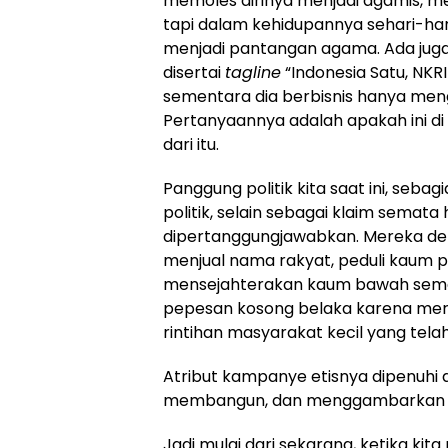
memoles dirinya menjadi agamis, 
tapi dalam kehidupannya sehari-ha
menjadi pantangan agama. Ada juga
disertai
tagline
“Indonesia Satu, NKR
sementara dia berbisnis hanya mengu
Pertanyaannya adalah apakah ini di k
dari itu.
Panggung politik kita saat ini, seb
politik, selain sebagai klaim semata 
dipertanggungjawabkan. Mereka de
menjual nama rakyat, peduli kaum p
mensejahterakan kaum bawah semen
pepesan kosong belaka karena mer
rintihan masyarakat kecil yang tela
Atribut kampanye etisnya dipenuhi 
membangun, dan menggambarkan visi
Jadi mulai dari sekarang, ketika kit