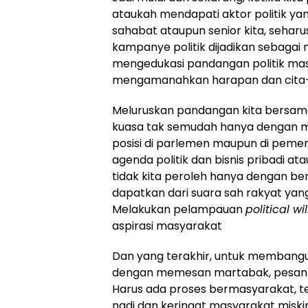
ataukah mendapati aktor politik yang
sahabat ataupun senior kita, sehar
kampanye politik dijadikan sebagai 
mengedukasi pandangan politik ma
mengamanahkan harapan dan cita-c
Meluruskan pandangan kita bersama,
kuasa tak semudah hanya dengan m
posisi di parlemen maupun di peme
agenda politik dan bisnis pribadi at
tidak kita peroleh hanya dengan berm
dapatkan dari suara sah rakyat yan
Melakukan pelampauan
political wil
aspirasi masyarakat
Dan yang terakhir, untuk membangu
dengan memesan martabak, pesan la
Harus ada proses bermasyarakat, t
nadi dan keringat masyarakat misk