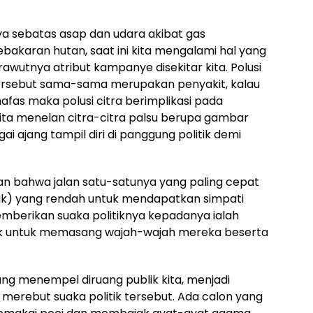
nya sebatas asap dan udara akibat gas
karan hutan, saat ini kita mengalami hal yang
rawutnya atribut kampanye disekitar kita. Polusi
 tersebut sama-sama merupakan penyakit, kalau
afas maka polusi citra berimplikasi pada
kita menelan citra-citra palsu berupa gambar
ai ajang tampil diri di panggung politik demi
pan bahwa jalan satu-satunya yang paling cepat
tik) yang rendah untuk mendapatkan simpati
berikan suaka politiknya kepadanya ialah
k untuk memasang wajah-wajah mereka beserta
ng menempel diruang publik kita, menjadi
 merebut suaka politik tersebut. Ada calon yang