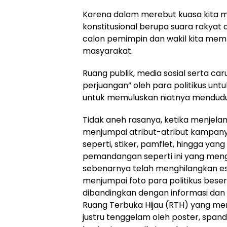
Karena dalam merebut kuasa kita 
konstitusional berupa suara rakyat 
calon pemimpin dan wakil kita mempo
masyarakat.
Ruang publik, media sosial serta ca
perjuangan” oleh para politikus unt
untuk memuluskan niatnya menduduk
Tidak aneh rasanya, ketika menjela
menjumpai atribut-atribut kampanye
seperti, stiker, pamflet, hingga yan
pemandangan seperti ini yang menghi
sebenarnya telah menghilangkan estet
menjumpai foto para politikus beser
dibandingkan dengan informasi dan
Ruang Terbuka Hijau (RTH) yang men
justru tenggelam oleh poster, span