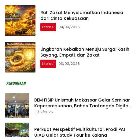
Ruh Zakat Menyelamatkan Indonesia
dari Cinta Kekuasaan
Literasi
04/03/2026
Lingkaran Kebaikan Menuju Surga: Kasih
Sayang, Empati, dan Zakat
Literasi
03/03/2026
BEM FISIP Unismuh Makassar Gelar Seminar
Keperempuanan, Bahas Tantangan Digital
dan Budaya Lokal
19/12/2025
Perkuat Perspektif Multikultural, Prodi PAI
UIAD Gelar Study Tour ke Kajang