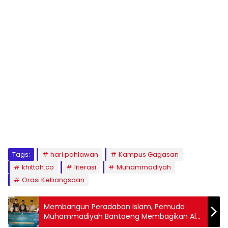
1
2
3
4
5
6
7
8
9
Tags:
hari pahlawan
Kampus Gagasan
khittah.co
literasi
Muhammadiyah
Orasi Kebangsaan
Membangun Peradaban Islam, Pemuda
Muhammadiyah Bantaeng Membagikan Al-
Qur’an