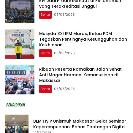
KPI Jadi Prodi Keempat di FAI Unismuh
yang Terakreditasi Unggul
Berita
08/08/2026
Musyda XXI IPM Maros, Ketua PDM
Tegaskan Pentingnya Kesungguhan dan
Keikhlasan
Berita
08/08/2026
Ribuan Peserta Ramaikan Jalan Sehat
Anti Mager Harmoni Kemanusiaan di
Makassar
Berita
08/08/2026
BEM FISIP Unismuh Makassar Gelar Seminar
Keperempuanan, Bahas Tantangan Digital
dan Budaya Lokal
19/12/2025