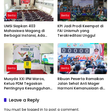
Berita
Berita
UMSi Siapkan 403
KPI Jadi Prodi Keempat di
Mahasiswa Magang di
FAI Unismuh yang
Berbagai Instansi, Ada
Terakreditasi Unggul
Program Internasional ke
Taiwan
Berita
Berita
Musyda XXI IPM Maros,
Ribuan Peserta Ramaikan
Ketua PDM Tegaskan
Jalan Sehat Anti Mager
Pentingnya Kesungguhan
Harmoni Kemanusiaan di
dan Keikhlasan
Makassar
Leave a Reply
You must be
logged in
to post a comment.