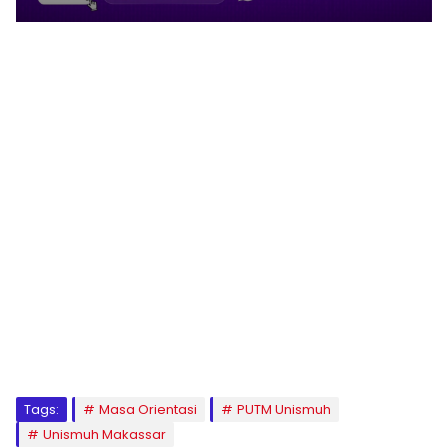
1
2
3
4
5
6
7
8
9
Tags:
Masa Orientasi
PUTM Unismuh
Unismuh Makassar