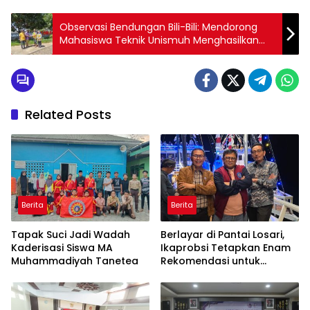
Observasi Bendungan Bili-Bili: Mendorong
Mahasiswa Teknik Unismuh Menghasilkan
Solusi Ilmiah Terintegrasi
Related Posts
Berita
Berita
Tapak Suci Jadi Wadah
Berlayar di Pantai Losari,
Kaderisasi Siswa MA
Ikaprobsi Tetapkan Enam
Muhammadiyah Tanetea
Rekomendasi untuk
Bahasa Indonesia