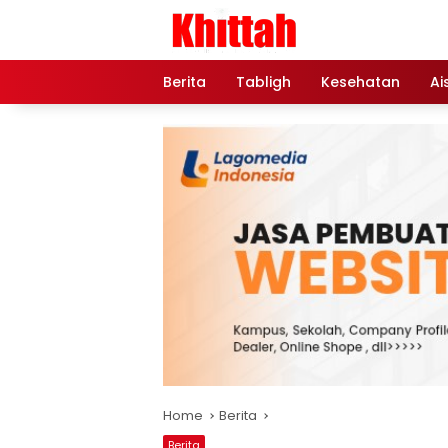
Skip
to
content
Berita
Tabligh
Kesehatan
Ai
Home
Berita
Berita