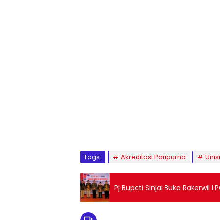
1
2
3
4
5
6
7
8
9
Tags:
Akreditasi Paripurna
Uni
Pj Bupati Sinjai Buka Rakerwil