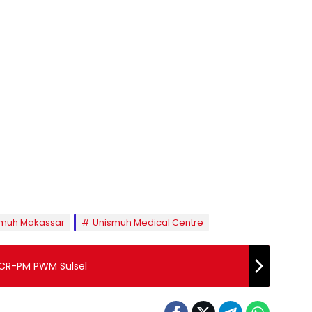
smuh Makassar
Unismuh Medical Centre
 LPCR-PM PWM Sulsel