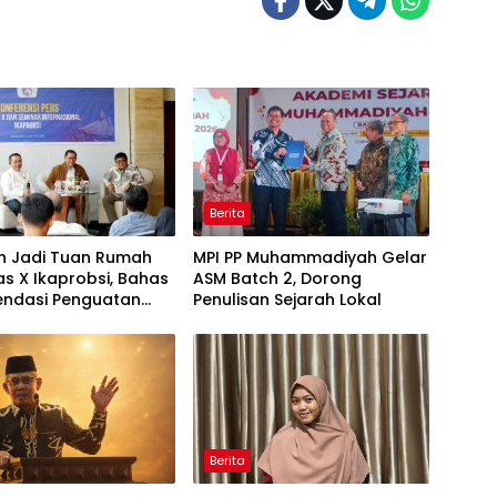
Berita
h Jadi Tuan Rumah
MPI PP Muhammadiyah Gelar
s X Ikaprobsi, Bahas
ASM Batch 2, Dorong
ndasi Penguatan
Penulisan Sejarah Lokal
Indonesia di Tingkat
Berita