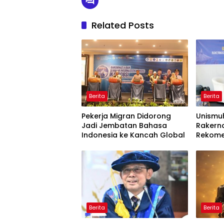
Related Posts
Berita
Berita
Pekerja Migran Didorong
Unismu
Jadi Jembatan Bahasa
Rakerna
Indonesia ke Kancah Global
Rekome
Bahasa 
Global
Berita
Berita