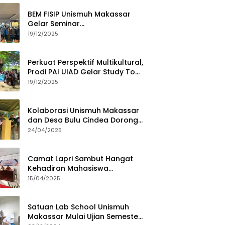
BEM FISIP Unismuh Makassar
Gelar Seminar
Keperempuanan, Bahas
19/12/2025
Tantangan Digital dan Budaya
Lokal
Perkuat Perspektif Multikultural,
Prodi PAI UIAD Gelar Study Tour
ke Kajang
19/12/2025
Kolaborasi Unismuh Makassar
dan Desa Bulu Cindea Dorong
Sentra Garam Industri
24/04/2025
Camat Lapri Sambut Hangat
Kehadiran Mahasiswa
PoltekMu
15/04/2025
Satuan Lab School Unismuh
Makassar Mulai Ujian Semester,