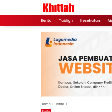
Skip
to
content
Berita
Tabligh
Kesehatan
Ai
Home
Berita
Berita