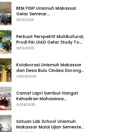
BEM FISIP Unismuh Makassar
Gelar Seminar
Keperempuanan, Bahas
19/12/2025
Tantangan Digital dan Budaya
Lokal
Perkuat Perspektif Multikultural,
Prodi PAI UIAD Gelar Study Tour
ke Kajang
19/12/2025
Kolaborasi Unismuh Makassar
dan Desa Bulu Cindea Dorong
Sentra Garam Industri
24/04/2025
Camat Lapri Sambut Hangat
Kehadiran Mahasiswa
PoltekMu
15/04/2025
Satuan Lab School Unismuh
Makassar Mulai Ujian Semester,