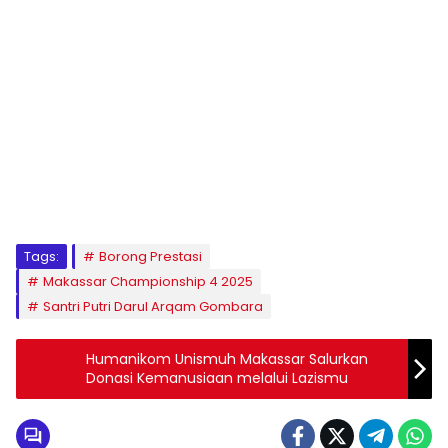
1
2
3
4
5
6
7
8
9
Tags:
Borong Prestasi
Makassar Championship 4 2025
Santri Putri Darul Arqam Gombara
Humanikom Unismuh Makassar Salurkan
Donasi Kemanusiaan melalui Lazismu