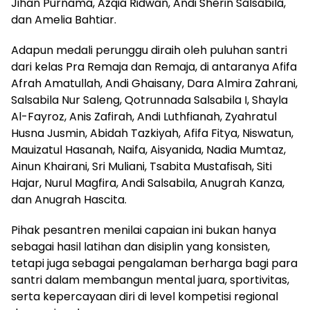
Jihan Purnama, Azqia Ridwan, Andi Sherin Salsabila,
dan Amelia Bahtiar.
Adapun medali perunggu diraih oleh puluhan santri
dari kelas Pra Remaja dan Remaja, di antaranya Afifa
Afrah Amatullah, Andi Ghaisany, Dara Almira Zahrani,
Salsabila Nur Saleng, Qotrunnada Salsabila I, Shayla
Al-Fayroz, Anis Zafirah, Andi Luthfianah, Zyahratul
Husna Jusmin, Abidah Tazkiyah, Afifa Fitya, Niswatun,
Mauizatul Hasanah, Naifa, Aisyanida, Nadia Mumtaz,
Ainun Khairani, Sri Muliani, Tsabita Mustafisah, Siti
Hajar, Nurul Magfira, Andi Salsabila, Anugrah Kanza,
dan Anugrah Hascita.
Pihak pesantren menilai capaian ini bukan hanya
sebagai hasil latihan dan disiplin yang konsisten,
tetapi juga sebagai pengalaman berharga bagi para
santri dalam membangun mental juara, sportivitas,
serta kepercayaan diri di level kompetisi regional