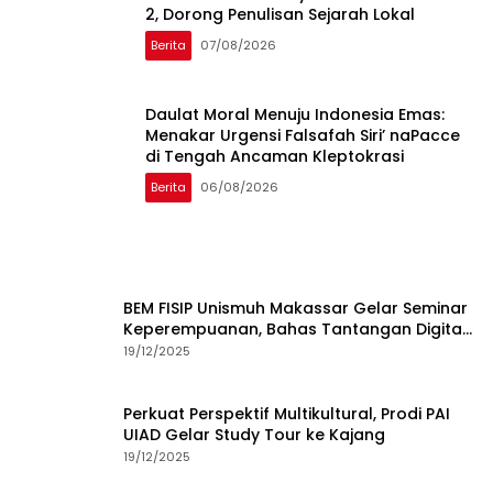
2, Dorong Penulisan Sejarah Lokal
Berita
07/08/2026
Daulat Moral Menuju Indonesia Emas:
Menakar Urgensi Falsafah Siri’ naPacce
di Tengah Ancaman Kleptokrasi
Berita
06/08/2026
BEM FISIP Unismuh Makassar Gelar Seminar
Keperempuanan, Bahas Tantangan Digital
dan Budaya Lokal
19/12/2025
Perkuat Perspektif Multikultural, Prodi PAI
UIAD Gelar Study Tour ke Kajang
19/12/2025