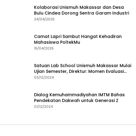
Kolaborasi Unismuh Makassar dan Desa
Bulu Cindea Dorong Sentra Garam Industri
24/04/2025
Camat Lapri Sambut Hangat Kehadiran
Mahasiswa PoltekMu
15/04/2025
Satuan Lab School Unismuh Makassar Mulai
Ujian Semester, Direktur: Momen Evaluasi
Proses Pembelajaran
03/12/2024
Dialog Kemuhammadiyahan IMTM Bahas
Pendekatan Dakwah untuk Generasi Z
01/12/2024