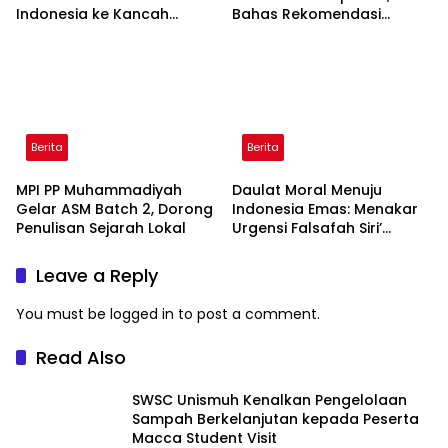
Indonesia ke Kancah
Bahas Rekomendasi
Global
Penguatan Bahasa
Indonesia di Tingkat
Global
Berita
Berita
MPI PP Muhammadiyah
Daulat Moral Menuju
Gelar ASM Batch 2, Dorong
Indonesia Emas: Menakar
Penulisan Sejarah Lokal
Urgensi Falsafah Siri’
naPacce di Tengah
Ancaman Kleptokrasi
Leave a Reply
You must be
logged in
to post a comment.
Read Also
SWSC Unismuh Kenalkan Pengelolaan
Sampah Berkelanjutan kepada Peserta
Macca Student Visit