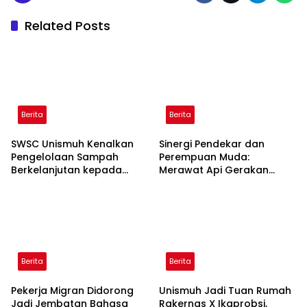
Related Posts
Berita
Berita
SWSC Unismuh Kenalkan
Sinergi Pendekar dan
Pengelolaan Sampah
Perempuan Muda:
Berkelanjutan kepada
Merawat Api Gerakan
Peserta Macca Student
Muhammadiyah
Visit
Berita
Berita
Pekerja Migran Didorong
Unismuh Jadi Tuan Rumah
Jadi Jembatan Bahasa
Rakernas X Ikaprobsi,