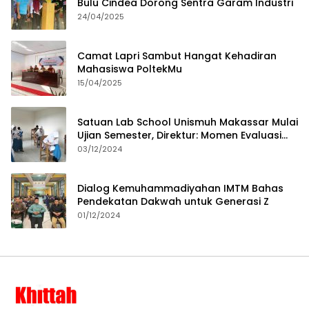
Bulu Cindea Dorong Sentra Garam Industri
24/04/2025
Camat Lapri Sambut Hangat Kehadiran
Mahasiswa PoltekMu
15/04/2025
Satuan Lab School Unismuh Makassar Mulai
Ujian Semester, Direktur: Momen Evaluasi
Proses Pembelajaran
03/12/2024
Dialog Kemuhammadiyahan IMTM Bahas
Pendekatan Dakwah untuk Generasi Z
01/12/2024