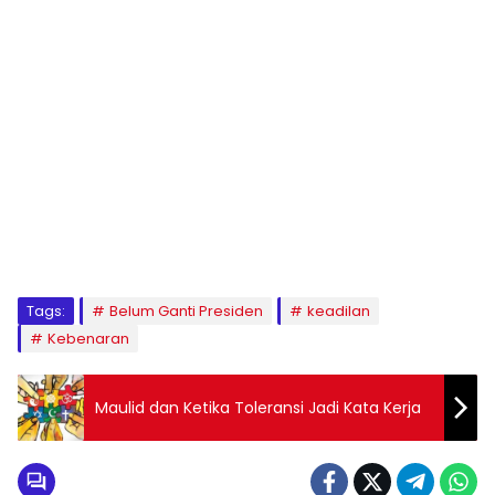
1
2
3
4
5
6
7
8
9
Tags:
Belum Ganti Presiden
keadilan
Kebenaran
Maulid dan Ketika Toleransi Jadi Kata Kerja