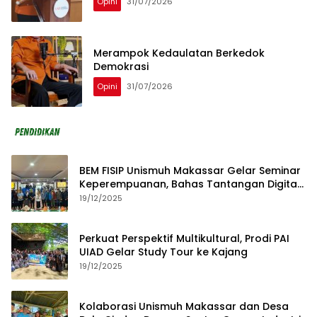
Opini
31/07/2026
Merampok Kedaulatan Berkedok
Demokrasi
Opini
31/07/2026
BEM FISIP Unismuh Makassar Gelar Seminar
Keperempuanan, Bahas Tantangan Digital
dan Budaya Lokal
19/12/2025
Perkuat Perspektif Multikultural, Prodi PAI
UIAD Gelar Study Tour ke Kajang
19/12/2025
Kolaborasi Unismuh Makassar dan Desa