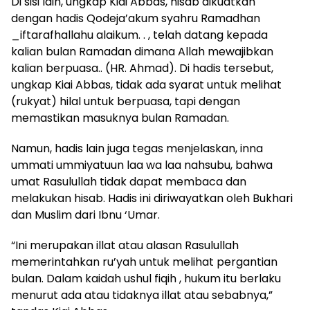
Di sisi lain, ungkap Kiai Abbas, hisab dikuatkan
dengan hadis Qodeja’akum syahru Ramadhan
_iftarafhallahu alaikum. . , telah datang kepada
kalian bulan Ramadan dimana Allah mewajibkan
kalian berpuasa.. (HR. Ahmad). Di hadis tersebut,
ungkap Kiai Abbas, tidak ada syarat untuk melihat
(rukyat) hilal untuk berpuasa, tapi dengan
memastikan masuknya bulan Ramadan.
Namun, hadis lain juga tegas menjelaskan, inna
ummati ummiyatuun laa wa laa nahsubu, bahwa
umat Rasulullah tidak dapat membaca dan
melakukan hisab. Hadis ini diriwayatkan oleh Bukhari
dan Muslim dari Ibnu ‘Umar.
“Ini merupakan illat atau alasan Rasulullah
memerintahkan ru’yah untuk melihat pergantian
bulan. Dalam kaidah ushul fiqih , hukum itu berlaku
menurut ada atau tidaknya illat atau sebabnya,”