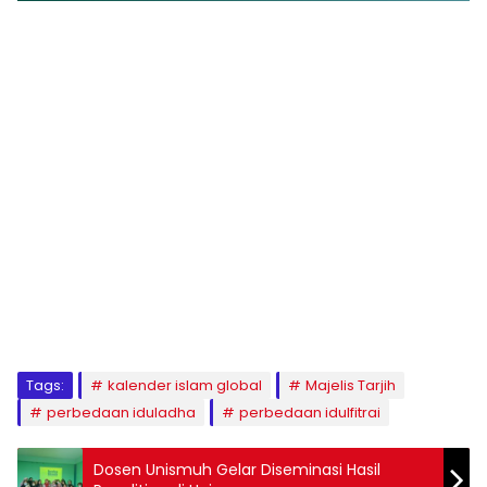
1
2
3
4
5
6
7
8
9
Tags:
kalender islam global
Majelis Tarjih
perbedaan iduladha
perbedaan idulfitrai
Dosen Unismuh Gelar Diseminasi Hasil