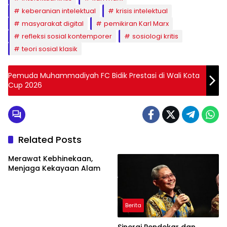
keberanian intelektual
krisis intelektual
masyarakat digital
pemikiran Karl Marx
refleksi sosial kontemporer
sosiologi kritis
teori sosial klasik
Pemuda Muhammadiyah FC Bidik Prestasi di Wali Kota
Cup 2026
Related Posts
Merawat Kebhinekaan,
Menjaga Kekayaan Alam
Berita