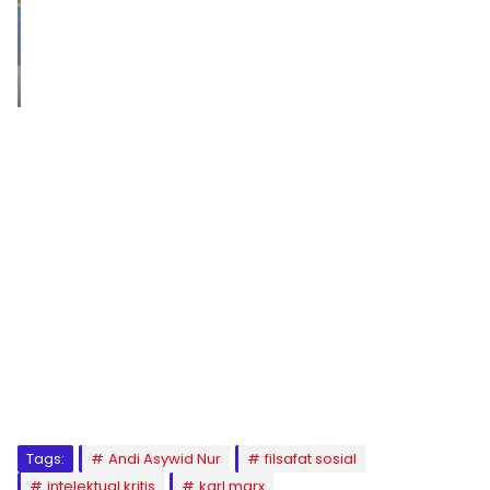
1
2
3
4
5
6
7
8
9
Tags:
Andi Asywid Nur
filsafat sosial
intelektual kritis
karl marx