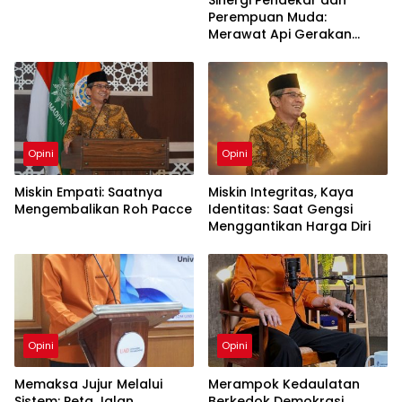
Sinergi Pendekar dan
Perempuan Muda:
Merawat Api Gerakan
Muhammadiyah
Opini
Opini
Miskin Empati: Saatnya
Miskin Integritas, Kaya
Mengembalikan Roh Pacce
Identitas: Saat Gengsi
Menggantikan Harga Diri
Opini
Opini
Memaksa Jujur Melalui
Merampok Kedaulatan
Sistem: Peta Jalan
Berkedok Demokrasi