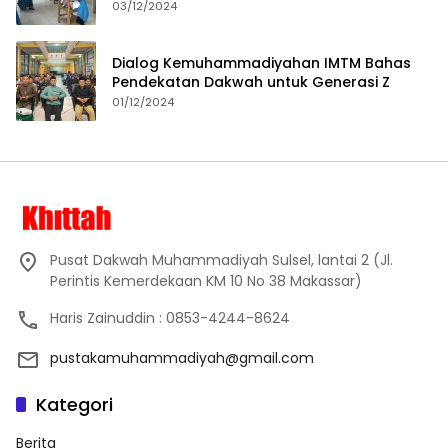
Proses Pembelajaran
03/12/2024
Dialog Kemuhammadiyahan IMTM Bahas
Pendekatan Dakwah untuk Generasi Z
01/12/2024
Pusat Dakwah Muhammadiyah Sulsel, lantai 2 (Jl.
Perintis Kemerdekaan KM 10 No 38 Makassar)
Haris Zainuddin : 0853-4244-8624
pustakamuhammadiyah@gmail.com
Kategori
Berita