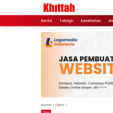
Skip
to
content
Berita
Tabligh
Kesehatan
Ai
Home
Opini
Opini