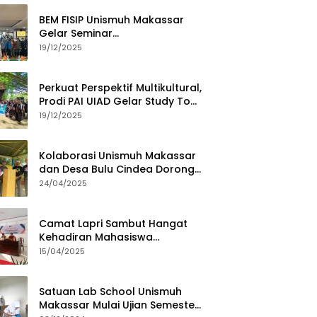
BEM FISIP Unismuh Makassar
Gelar Seminar
Keperempuanan, Bahas
19/12/2025
Tantangan Digital dan Budaya
Lokal
Perkuat Perspektif Multikultural,
Prodi PAI UIAD Gelar Study Tour
ke Kajang
19/12/2025
Kolaborasi Unismuh Makassar
dan Desa Bulu Cindea Dorong
Sentra Garam Industri
24/04/2025
Camat Lapri Sambut Hangat
Kehadiran Mahasiswa
PoltekMu
15/04/2025
Satuan Lab School Unismuh
Makassar Mulai Ujian Semester,