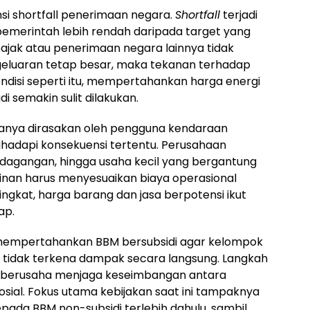
nsi shortfall penerimaan negara.
Shortfall
terjadi
pemerintah lebih rendah daripada target yang
pajak atau penerimaan negara lainnya tidak
eluaran tetap besar, maka tekanan terhadap
disi seperti itu, mempertahankan harga energi
 semakin sulit dilakukan.
anya dirasakan oleh pengguna kendaraan
ghadapi konsekuensi tertentu. Perusahaan
perdagangan, hingga usaha kecil yang bergantung
nan harus menyesuaikan biaya operasional
ngkat, harga barang dan jasa berpotensi ikut
ap.
 mempertahankan BBM bersubsidi agar kelompok
tidak terkena dampak secara langsung. Langkah
 berusaha menjaga keseimbangan antara
osial. Fokus utama kebijakan saat ini tampaknya
ada BBM non-subsidi terlebih dahulu, sambil