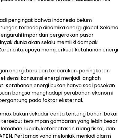
.
adi pengingat bahwa Indonesia belum
tungan terhadap dinamika energi global. Selama
ipengaruhi impor dan pergerakan pasar
inyak dunia akan selalu memiliki dampak
Karena itu, upaya memperkuat ketahanan energi
an energi baru dan terbarukan, peningkatan
 efisiensi konsumsi energi menjadi langkah
pat. Ketahanan energi bukan hanya soal pasokan
mampuan bangsa menghadapi perubahan ekonomi
 bergantung pada faktor eksternal.
tamax bukan sekadar cerita tentang bahan bakar
an tersebut tersimpan gambaran yang lebih besar
lemahan rupiah, keterbatasan ruang fiskal, dan
PBN. Pertamax yang melonjak menjadi alarm