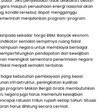
pasar. Jika penyesuaian tidak dilakukan, beban
egara maupun perusahaan energi nasional akan
ng, kondisi tersebut dapat mengganggu
pemerintah menjalankan program-program
as daripada sekadar harga BBM. Banyak ekonom
indikator semakin sempitnya ruang fiskal
kemampuan negara untuk membiayai berbagai
emperhitungkan pendapatan dan kewajiban
uaran meningkat sementara penerimaan negara
fiskal menjadi semakin terbatas.
rbagai kebutuhan pembiayaan yang besar.
n infrastruktur, peningkatan kualitas
ngga program Makan Bergizi Gratis membutuhkan
 lain, negara juga harus memenuhi kewajiban
apai ratusan triliun rupiah setiap tahun. Situasi
ran harus dihitung secara cermat.