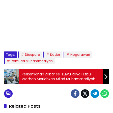
1
2
3
4
5
6
7
8
9
Tags:
Diaspora
Kader
Negarawan
Pemuda Muhammadiyah
Perkemahan Akbar se-Luwu Raya Hizbul
Wathan Meriahkan Milad Muhammadiyah
ke-113 di Palopo
Related Posts