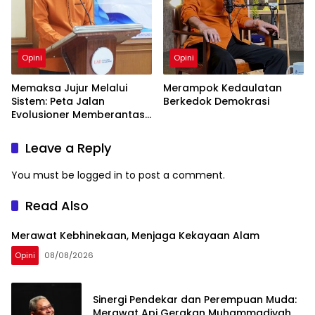
Opini
Opini
Memaksa Jujur Melalui
Merampok Kedaulatan
Sistem: Peta Jalan
Berkedok Demokrasi
Evolusioner Memberantas
KKN
Leave a Reply
You must be
logged in
to post a comment.
Read Also
Merawat Kebhinekaan, Menjaga Kekayaan Alam
Opini
08/08/2026
Sinergi Pendekar dan Perempuan Muda:
Merawat Api Gerakan Muhammadiyah