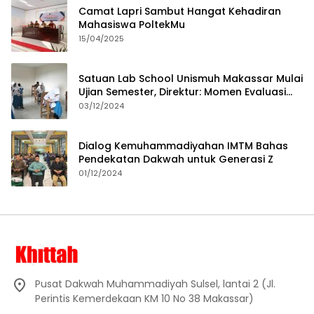
Camat Lapri Sambut Hangat Kehadiran
Mahasiswa PoltekMu
15/04/2025
Satuan Lab School Unismuh Makassar Mulai
Ujian Semester, Direktur: Momen Evaluasi
Proses Pembelajaran
03/12/2024
Dialog Kemuhammadiyahan IMTM Bahas
Pendekatan Dakwah untuk Generasi Z
01/12/2024
Pusat Dakwah Muhammadiyah Sulsel, lantai 2 (Jl.
Perintis Kemerdekaan KM 10 No 38 Makassar)