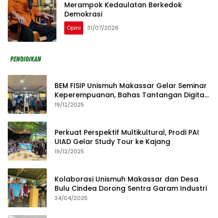
Merampok Kedaulatan Berkedok
Demokrasi
Opini
31/07/2026
BEM FISIP Unismuh Makassar Gelar Seminar
Keperempuanan, Bahas Tantangan Digital
dan Budaya Lokal
19/12/2025
Perkuat Perspektif Multikultural, Prodi PAI
UIAD Gelar Study Tour ke Kajang
19/12/2025
Kolaborasi Unismuh Makassar dan Desa
Bulu Cindea Dorong Sentra Garam Industri
24/04/2025