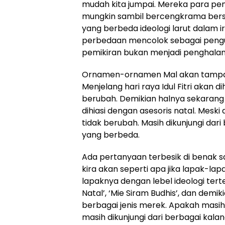
mudah kita jumpai. Mereka para pen
mungkin sambil bercengkrama bers
yang berbeda ideologi larut dalam 
perbedaan mencolok sebagai pengun
pemikiran bukan menjadi penghalan
Ornamen-ornamen Mal akan tampak 
Menjelang hari raya Idul Fitri akan 
berubah. Demikian halnya sekarang 
dihiasi dengan asesoris natal. Mesk
tidak berubah. Masih dikunjungi dar
yang berbeda.
Ada pertanyaan terbesik di benak s
kira akan seperti apa jika lapak-la
lapaknya dengan lebel ideologi terte
Natal’, ‘Mie Siram Budhis’, dan demi
berbagai jenis merek. Apakah masi
masih dikunjungi dari berbagai kala