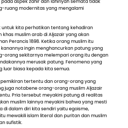
da aspek zahir dan lahiriyah semata tidak
g-ruang modernitas yang mengalami
untuk kita perhatikan tentang kehadiran
 khas muslim arab di Aljazair yang akan
n Perancis 1898. Ketika orang muslim itu
 kanannya ingin menghancurkan patung yang
ng-orang sekitarnya melempari orang itu dengan
 tindakannya merusak patung. Fenomena yang
luar biasa kepada kita semua.
n pemikiran tertentu dan orang-orang yang
g juga notabene orang-orang muslim Aljazair
ntu. Pria tersebut meyakini patung di realitas
gkan muslim lainnya meyakini bahwa yang mesti
i dalam diri kita sendiri yaitu egoisme,
itu mewakili islam literal dan puritan dan muslim
n sufistik.