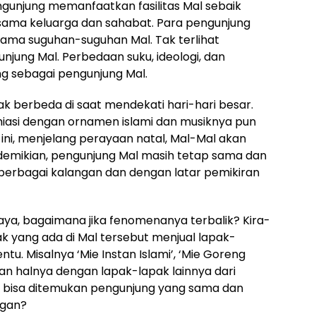
gunjung memanfaatkan fasilitas Mal sebaik
ama keluarga dan sahabat. Para pengunjung
irama suguhan-suguhan Mal. Tak terlihat
jung Mal. Perbedaan suku, ideologi, dan
g sebagai pengunjung Mal.
berbeda di saat mendekati hari-hari besar.
dihiasi dengan ornamen islami dan musiknya pun
ini, menjelang perayaan natal, Mal-Mal akan
i demikian, pengunjung Mal masih tetap sama dan
i berbagai kalangan dan dengan latar pemikiran
aya, bagaimana jika fenomenanya terbalik? Kira-
pak yang ada di Mal tersebut menjual lapak-
ntu. Misalnya ‘Mie Instan Islami’, ‘Mie Goreng
kian halnya dengan lapak-lapak lainnya dari
h bisa ditemukan pengunjung yang sama dan
ngan?