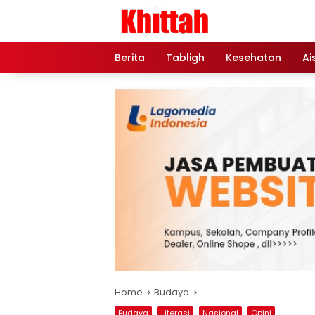
Skip
to
content
Berita
Tabligh
Kesehatan
Ai
Home
Budaya
Budaya
Literasi
Nasional
Opini