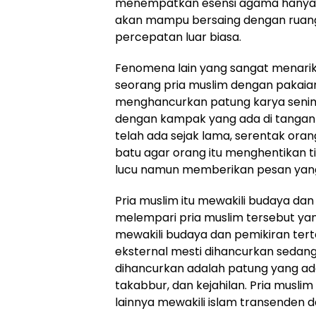
menempatkan esensi agama hanya pa
akan mampu bersaing dengan ruan
percepatan luar biasa.
Fenomena lain yang sangat menarik 
seorang pria muslim dengan pakaian
menghancurkan patung karya senima
dengan kampak yang ada di tangan
telah ada sejak lama, serentak ora
batu agar orang itu menghentikan
lucu namun memberikan pesan yang 
Pria muslim itu mewakili budaya da
melempari pria muslim tersebut yan
mewakili budaya dan pemikiran terte
eksternal mesti dihancurkan sedan
dihancurkan adalah patung yang ada d
takabbur, dan kejahilan. Pria muslim 
lainnya mewakili islam transenden da