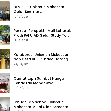
BEM FISIP Unismuh Makassar
Gelar Seminar
Keperempuanan, Bahas
19/12/2025
Tantangan Digital dan Budaya
Lokal
Perkuat Perspektif Multikultural,
Prodi PAI UIAD Gelar Study Tour
ke Kajang
19/12/2025
Kolaborasi Unismuh Makassar
dan Desa Bulu Cindea Dorong
Sentra Garam Industri
24/04/2025
Camat Lapri Sambut Hangat
Kehadiran Mahasiswa
PoltekMu
15/04/2025
Satuan Lab School Unismuh
Makassar Mulai Ujian Semester,