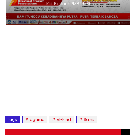
Klik Banner PMB UMSI
1
2
3
4
5
6
7
8
9
Tags:
agama
Al-Kindi
Sains