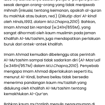
sesak dengan orang-orang yang tidak menjawab
mihnah (inkusisi; tentang keimanan, apakah al-quran
itu makhluk atau bukan, red.) (
Dikutip dari Al-kindi
oleh Hinds,1993, dalam M.U.Chapra,2010
). Bahkan,
Imam Ahmad bin Hamba
l
(w.241H/855M), yang
sangat dihormati oleh kaum muslimin pada jaman
Khalifah Al-Mu’tashim, juga mendapatkan perlakuan
buruk dari antek-antek khalifah.
Imam Ahmad kemudian dibelenggu atas perintah
Al-Mu’tashim sampai tidak sadarkan diri (
Al-Mas’udi
(w.346H/957M) dalam
M.U.Chapra,2010
). Penyebab
mengapa Imam Ahmad diperlakukan seperti itu,
menurut Al-Kind
i
, bahwa beliau tidak bersedia
menerima pandangan kaum mu’tazilah yang
didukung oleh Khalifah Al-Mu’tashim tentang
kemakhlukan Al-Qur’an.
Bahkan kaum mu’tazilah menulis pengumuman di