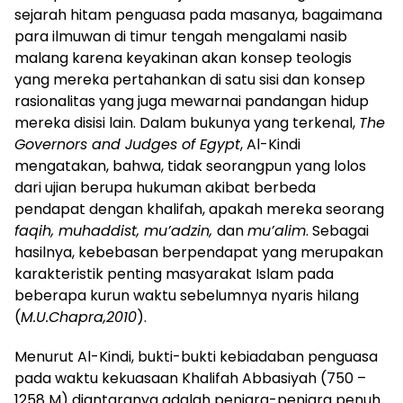
sejarah hitam penguasa pada masanya, bagaimana
para ilmuwan di timur tengah mengalami nasib
malang karena keyakinan akan konsep teologis
yang mereka pertahankan di satu sisi dan konsep
rasionalitas yang juga mewarnai pandangan hidup
mereka disisi lain. Dalam bukunya yang terkenal,
The
Governors and Judges of Egypt
, Al-Kindi
mengatakan, bahwa, tidak seorangpun yang lolos
dari ujian berupa hukuman akibat berbeda
pendapat dengan khalifah, apakah mereka seorang
faqih, muhaddist, mu’adzin,
dan
mu’alim
. Sebagai
hasilnya, kebebasan berpendapat yang merupakan
karakteristik penting masyarakat Islam pada
beberapa kurun waktu sebelumnya nyaris hilang
(
M.U.Chapra,2010
).
Menurut Al-Kindi, bukti-bukti kebiadaban penguasa
pada waktu kekuasaan Khalifah Abbasiyah (750 –
1258 M) diantaranya adalah penjara-penjara penuh