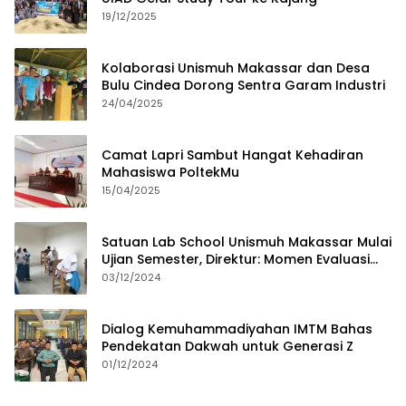
19/12/2025
Kolaborasi Unismuh Makassar dan Desa
Bulu Cindea Dorong Sentra Garam Industri
24/04/2025
Camat Lapri Sambut Hangat Kehadiran
Mahasiswa PoltekMu
15/04/2025
Satuan Lab School Unismuh Makassar Mulai
Ujian Semester, Direktur: Momen Evaluasi
Proses Pembelajaran
03/12/2024
Dialog Kemuhammadiyahan IMTM Bahas
Pendekatan Dakwah untuk Generasi Z
01/12/2024