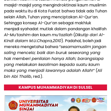
masjid-masjid yang mengindroktinasi kaum muslimin
pada waktu itu di Kota Fustat bahwa tidak ada Tuhan
selain Allah, Tuhan yang menciptakan Al-Qur’an.
Sehingga konsep Al-Qur’an sebagai makhluk
menjadi syahadat mutlak dalam pandangan khalifah
Al-Mu’tashim
dan kaum
mu’tazilah
(
Dikutip dari Al-
Kindi dalam M.U.Chapra,2010
). Padahal, boleh jadi
mereka mengetahui bahwa “
sesamamuslim jangan
saling mencela; baik dan buruk seseorang yang
hak memberi penilaian hanya Allah; barangsiapa
yang melakukan kezoliman kepada suatu kaum
maka yang menjadi lawannya adalah Allah
!” (
Ali
bin Abi Thalib
, red.).
KAMPUS MUHAMMADIYAH DI SULSEL