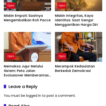
Opini
Opini
Miskin Empati: Saatnya
Miskin Integritas, Kaya
Mengembalikan Roh Pacce
Identitas: Saat Gengsi
Menggantikan Harga Diri
Opini
Opini
Memaksa Jujur Melalui
Merampok Kedaulatan
Sistem: Peta Jalan
Berkedok Demokrasi
Evolusioner Memberantas
KKN
Leave a Reply
You must be
logged in
to post a comment.
Read Also