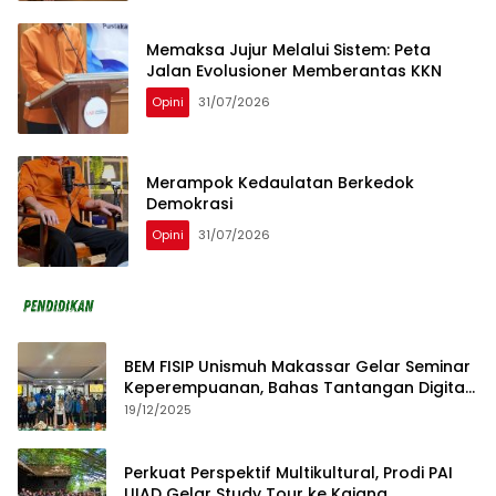
Memaksa Jujur Melalui Sistem: Peta
Jalan Evolusioner Memberantas KKN
Opini
31/07/2026
Merampok Kedaulatan Berkedok
Demokrasi
Opini
31/07/2026
BEM FISIP Unismuh Makassar Gelar Seminar
Keperempuanan, Bahas Tantangan Digital
dan Budaya Lokal
19/12/2025
Perkuat Perspektif Multikultural, Prodi PAI
UIAD Gelar Study Tour ke Kajang