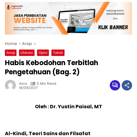
Home
Arsip
Arsip
Literasi
Opini
Tokoh
Habis Kebodohan Terbitlah
Pengetahuan (Bag. 2)
Asra
5 Min Read
18/08/2017
Oleh : Dr. Yustin Paisal, MT
Al-Kindi, Teori Sains dan Filsafat