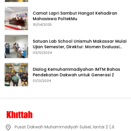
Camat Lapri Sambut Hangat Kehadiran
Mahasiswa PoltekMu
15/04/2025
Satuan Lab School Unismuh Makassar Mulai
Ujian Semester, Direktur: Momen Evaluasi
Proses Pembelajaran
03/12/2024
Dialog Kemuhammadiyahan IMTM Bahas
Pendekatan Dakwah untuk Generasi Z
01/12/2024
Pusat Dakwah Muhammadiyah Sulsel, lantai 2 (Jl.