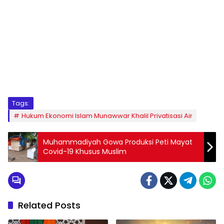
1
2
3
4
5
6
7
8
9
Tags:
Hukum Ekonomi Islam Munawwar Khalil Privatisasi Air
Muhammadiyah Gowa Produksi Peti Mayat
Covid-19 Khusus Muslim
Related Posts