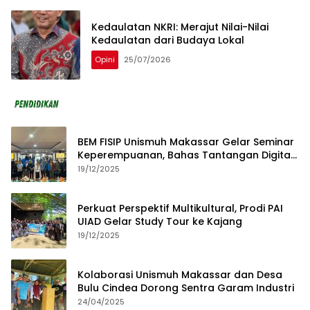
Kedaulatan NKRI: Merajut Nilai-Nilai
Kedaulatan dari Budaya Lokal
Opini
25/07/2026
BEM FISIP Unismuh Makassar Gelar Seminar
Keperempuanan, Bahas Tantangan Digital
dan Budaya Lokal
19/12/2025
Perkuat Perspektif Multikultural, Prodi PAI
UIAD Gelar Study Tour ke Kajang
19/12/2025
Kolaborasi Unismuh Makassar dan Desa
Bulu Cindea Dorong Sentra Garam Industri
24/04/2025