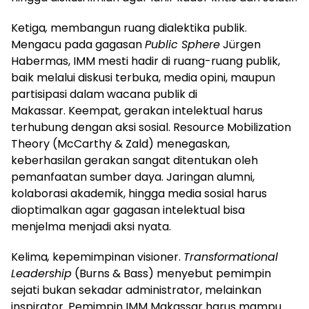
Ketiga
,
membangun ruang dialektika publik.
Mengacu pada gagasan
Public Sphere
Jürgen
Habermas, IMM mesti hadir di ruang-ruang publik,
baik melalui diskusi terbuka, media opini, maupun
partisipasi dalam wacana publik di
Makassar. Keempat
,
gerakan intelektual harus
terhubung dengan aksi sosial. Resource Mobilization
Theory (McCarthy & Zald) menegaskan,
keberhasilan gerakan sangat ditentukan oleh
pemanfaatan sumber daya. Jaringan alumni,
kolaborasi akademik, hingga media sosial harus
dioptimalkan agar gagasan intelektual bisa
menjelma menjadi aksi nyata.
Kelima
,
kepemimpinan visioner.
Transformational
Leadership
(Burns & Bass) menyebut pemimpin
sejati bukan sekadar administrator, melainkan
inspirator. Pemimpin IMM Makassar harus mampu