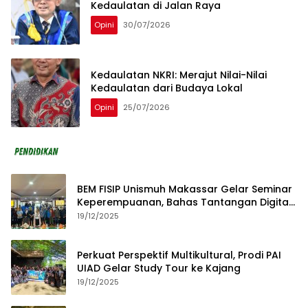
Kedaulatan di Jalan Raya
Opini
30/07/2026
Kedaulatan NKRI: Merajut Nilai-Nilai
Kedaulatan dari Budaya Lokal
Opini
25/07/2026
BEM FISIP Unismuh Makassar Gelar Seminar
Keperempuanan, Bahas Tantangan Digital
dan Budaya Lokal
19/12/2025
Perkuat Perspektif Multikultural, Prodi PAI
UIAD Gelar Study Tour ke Kajang
19/12/2025