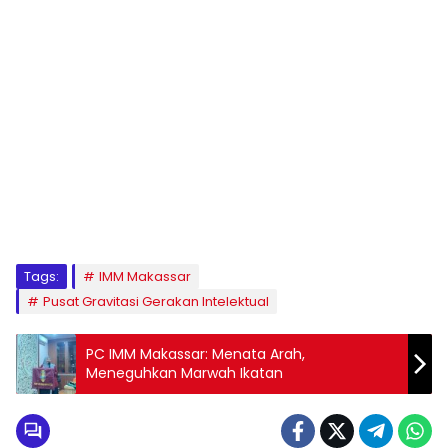
1
2
3
4
5
6
7
8
9
Tags:
IMM Makassar
Pusat Gravitasi Gerakan Intelektual
PC IMM Makassar: Menata Arah,
Meneguhkan Marwah Ikatan