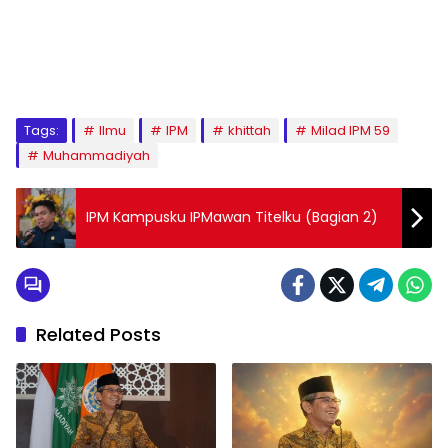
1
2
3
4
5
6
7
8
9
Tags:
Ilmu
IPM
khittah
Milad IPM 59
Muhammadiyah
IPM Kampusku IPMawan Titelku (Bagian 2)
Related Posts