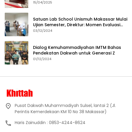
15/04/2025
Satuan Lab School Unismuh Makassar Mulai
Ujian Semester, Direktur: Momen Evaluasi
Proses Pembelajaran
03/12/2024
Dialog Kemuhammadiyahan IMTM Bahas
Pendekatan Dakwah untuk Generasi Z
01/12/2024
Pusat Dakwah Muhammadiyah Sulsel, lantai 2 (Jl.
Perintis Kemerdekaan KM 10 No 38 Makassar)
Haris Zainuddin : 0853-4244-8624