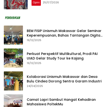
Opini
25/07/2026
BEM FISIP Unismuh Makassar Gelar Seminar
Keperempuanan, Bahas Tantangan Digital
dan Budaya Lokal
19/12/2025
Perkuat Perspektif Multikultural, Prodi PAI
UIAD Gelar Study Tour ke Kajang
19/12/2025
Kolaborasi Unismuh Makassar dan Desa
Bulu Cindea Dorong Sentra Garam Industri
24/04/2025
Camat Lapri Sambut Hangat Kehadiran
Mahasiswa PoltekMu