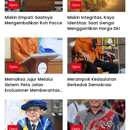
Opini
Opini
Miskin Empati: Saatnya
Miskin Integritas, Kaya
Mengembalikan Roh Pacce
Identitas: Saat Gengsi
Menggantikan Harga Diri
Opini
Opini
Memaksa Jujur Melalui
Merampok Kedaulatan
Sistem: Peta Jalan
Berkedok Demokrasi
Evolusioner Memberantas
KKN
Opini
Opini