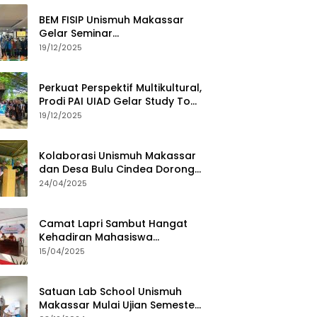
BEM FISIP Unismuh Makassar
Gelar Seminar
Keperempuanan, Bahas
19/12/2025
Tantangan Digital dan Budaya
Lokal
Perkuat Perspektif Multikultural,
Prodi PAI UIAD Gelar Study Tour
ke Kajang
19/12/2025
Kolaborasi Unismuh Makassar
dan Desa Bulu Cindea Dorong
Sentra Garam Industri
24/04/2025
Camat Lapri Sambut Hangat
Kehadiran Mahasiswa
PoltekMu
15/04/2025
Satuan Lab School Unismuh
Makassar Mulai Ujian Semester,