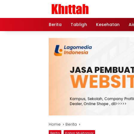
Skip
to
content
Berita
Tabligh
Kesehatan
Ai
Home
Berita
Berita
Kabar Muktamar