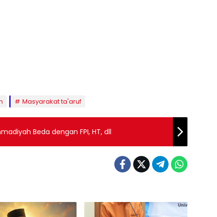
n
Masyarakat ta'aruf
diyah Beda dengan FPI, HT, dll