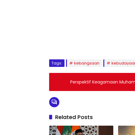
1
2
3
4
5
6
7
8
9
Tags:
kebangsaan
kebudayaa
Perspektif Keagamaan Muhamma
Related Posts