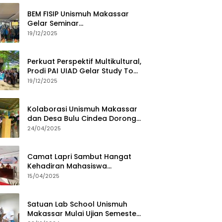
BEM FISIP Unismuh Makassar
Gelar Seminar
Keperempuanan, Bahas
19/12/2025
Tantangan Digital dan Budaya
Lokal
Perkuat Perspektif Multikultural,
Prodi PAI UIAD Gelar Study Tour
ke Kajang
19/12/2025
Kolaborasi Unismuh Makassar
dan Desa Bulu Cindea Dorong
Sentra Garam Industri
24/04/2025
Camat Lapri Sambut Hangat
Kehadiran Mahasiswa
PoltekMu
15/04/2025
Satuan Lab School Unismuh
Makassar Mulai Ujian Semester,