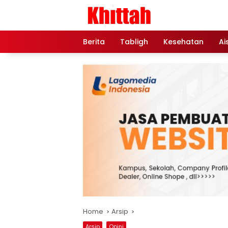
Skip
to
content
Berita
Tabligh
Kesehatan
Ai
Home
Arsip
Arsip
Opini