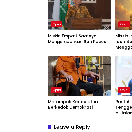
Opini
Opini
Miskin Empati: Saatnya
Miskin 
Mengembalikan Roh Pacce
Identit
Menggan
Opini
Opini
Merampok Kedaulatan
Runtuh
Berkedok Demokrasi
Tengge
di Jala
Leave a Reply