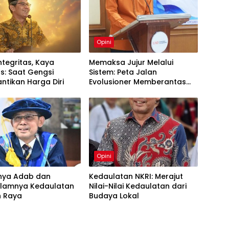
Opini
Integritas, Kaya
Memaksa Jujur Melalui
as: Saat Gengsi
Sistem: Peta Jalan
tikan Harga Diri
Evolusioner Memberantas
KKN
Opini
nya Adab dan
Kedaulatan NKRI: Merajut
lamnya Kedaulatan
Nilai-Nilai Kedaulatan dari
n Raya
Budaya Lokal