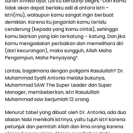
Surah Annisa ayat 129 itu berbunyi begini, “Dan kamu
tidak akan dapat berlaku adil di antara istri –
istri(mu), walaupun kamu sangat ingin berbuat
demikian. Karena itu janganlah kamu terlalu
cenderung (kepada yang kamu cintai), sehingga
kamu biarkan yang lain terkatung – katung. Dan jika
kamu mengadakan perbaikan dan memelihara diri
(dari kecurangan), maka sungguh, Allah Maha
Pengampun, Maha Penyayang”.
Lantas, bagaimana dengan poligami Rasulullah? Dr.
Muhammad Syafii Antonia melalui bukunya,
Muhammad SAW The Super Leader dan Super
Manager, membeberkan, istri Rasululllah
Muhammad saw berjumlah 12 orang.
Menurut tabel yang dibuat oleh Dr. Antonia, ada dua
alasan Nabi menikahi istrinya, yaitu tujuh istri karena
petunjuk dan perintah Allah dan lima orang karena