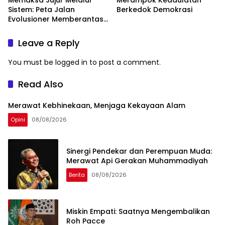
Memaksa Jujur Melalui
Merampok Kedaulatan
Sistem: Peta Jalan
Berkedok Demokrasi
Evolusioner Memberantas
KKN
Leave a Reply
You must be
logged in
to post a comment.
Read Also
Merawat Kebhinekaan, Menjaga Kekayaan Alam
Opini
08/08/2026
Sinergi Pendekar dan Perempuan Muda:
Merawat Api Gerakan Muhammadiyah
Berita
08/08/2026
Miskin Empati: Saatnya Mengembalikan
Roh Pacce