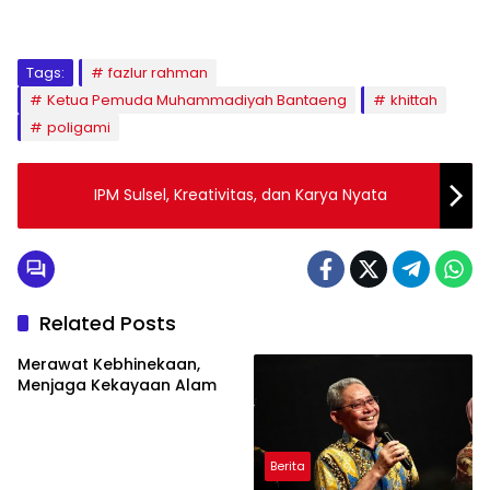
Tags:
fazlur rahman
Ketua Pemuda Muhammadiyah Bantaeng
khittah
poligami
IPM Sulsel, Kreativitas, dan Karya Nyata
Related Posts
Merawat Kebhinekaan,
Menjaga Kekayaan Alam
Berita