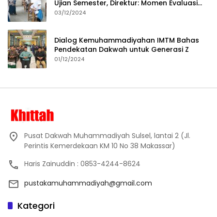
Ujian Semester, Direktur: Momen Evaluasi
Proses Pembelajaran
03/12/2024
Dialog Kemuhammadiyahan IMTM Bahas
Pendekatan Dakwah untuk Generasi Z
01/12/2024
Pusat Dakwah Muhammadiyah Sulsel, lantai 2 (Jl.
Perintis Kemerdekaan KM 10 No 38 Makassar)
Haris Zainuddin : 0853-4244-8624
pustakamuhammadiyah@gmail.com
Kategori