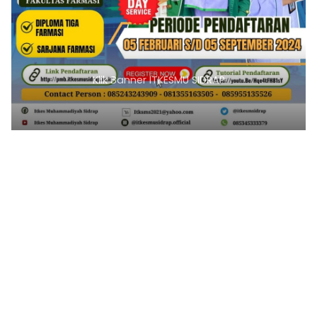
Klik Banner ITKESMU SIDRAP
1
2
3
4
5
6
7
8
9