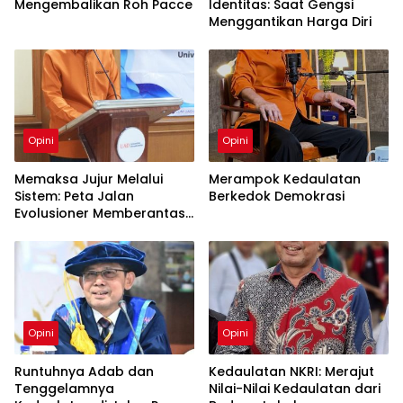
Mengembalikan Roh Pacce
Identitas: Saat Gengsi
Menggantikan Harga Diri
Opini
Opini
Memaksa Jujur Melalui
Merampok Kedaulatan
Sistem: Peta Jalan
Berkedok Demokrasi
Evolusioner Memberantas
KKN
Opini
Opini
Runtuhnya Adab dan
Kedaulatan NKRI: Merajut
Tenggelamnya
Nilai-Nilai Kedaulatan dari