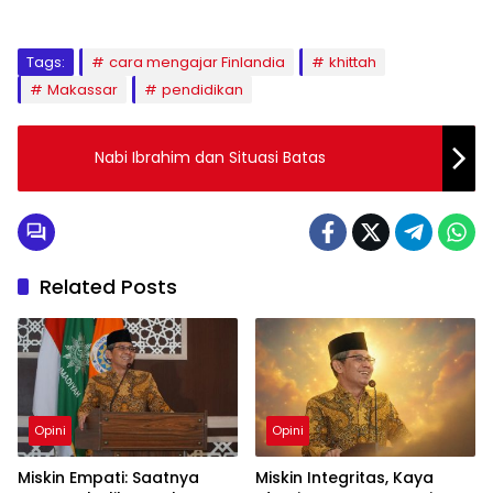
Tags:
cara mengajar Finlandia
khittah
Makassar
pendidikan
Nabi Ibrahim dan Situasi Batas
Related Posts
Opini
Opini
Miskin Empati: Saatnya
Miskin Integritas, Kaya