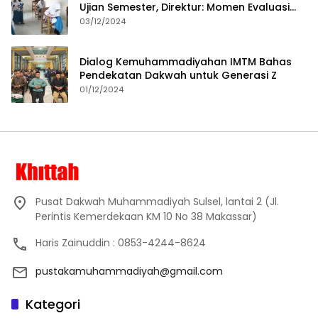
Ujian Semester, Direktur: Momen Evaluasi
Proses Pembelajaran
03/12/2024
Dialog Kemuhammadiyahan IMTM Bahas
Pendekatan Dakwah untuk Generasi Z
01/12/2024
Pusat Dakwah Muhammadiyah Sulsel, lantai 2 (Jl.
Perintis Kemerdekaan KM 10 No 38 Makassar)
Haris Zainuddin : 0853-4244-8624
pustakamuhammadiyah@gmail.com
Kategori