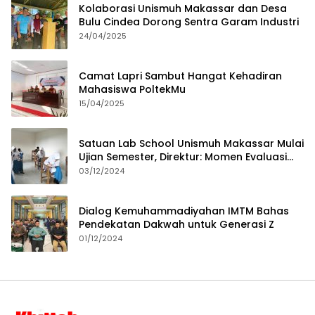
Kolaborasi Unismuh Makassar dan Desa
Bulu Cindea Dorong Sentra Garam Industri
24/04/2025
Camat Lapri Sambut Hangat Kehadiran
Mahasiswa PoltekMu
15/04/2025
Satuan Lab School Unismuh Makassar Mulai
Ujian Semester, Direktur: Momen Evaluasi
Proses Pembelajaran
03/12/2024
Dialog Kemuhammadiyahan IMTM Bahas
Pendekatan Dakwah untuk Generasi Z
01/12/2024