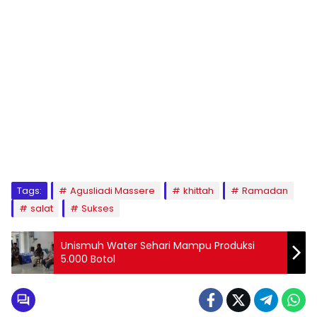
1
2
3
4
5
6
7
8
9
Tags:
Agusliadi Massere
khittah
Ramadan
salat
Sukses
Unismuh Water Sehari Mampu Produksi
5.000 Botol