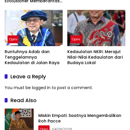
Evolusioner Memberantas
KKN
Opini
Opini
Runtuhnya Adab dan
Kedaulatan NKRI: Merajut
Tenggelamnya
Nilai-Nilai Kedaulatan dari
Kedaulatan di Jalan Raya
Budaya Lokal
Leave a Reply
You must be
logged in
to post a comment.
Read Also
Miskin Empati: Saatnya Mengembalikan
Roh Pacce
Opini
04/08/2026