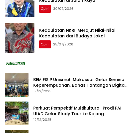
Kedaulatan di Jalan Raya
Opini
30/07/2026
Kedaulatan NKRI: Merajut Nilai-Nilai
Kedaulatan dari Budaya Lokal
Opini
25/07/2026
BEM FISIP Unismuh Makassar Gelar Seminar
Keperempuanan, Bahas Tantangan Digital
dan Budaya Lokal
19/12/2025
Perkuat Perspektif Multikultural, Prodi PAI
UIAD Gelar Study Tour ke Kajang
19/12/2025