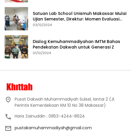
Satuan Lab School Unismuh Makassar Mulai
Ujian Semester, Direktur: Momen Evaluasi
Proses Pembelajaran
03/12/2024
Dialog Kemuhammadiyahan IMTM Bahas
Pendekatan Dakwah untuk Generasi Z
01/12/2024
Pusat Dakwah Muhammadiyah Sulsel, lantai 2 (Jl.
Perintis Kemerdekaan KM 10 No 38 Makassar)
Haris Zainuddin : 0853-4244-8624
pustakamuhammadiyah@gmail.com