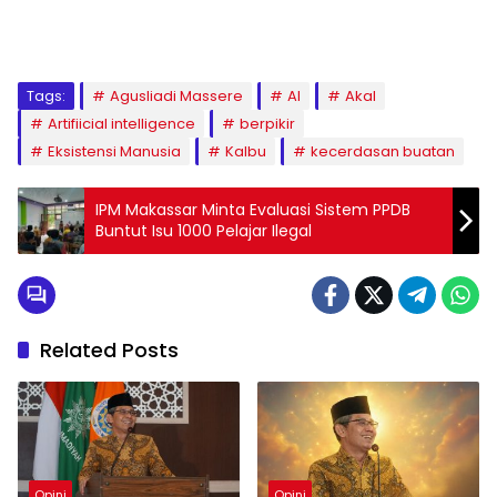
1
2
3
4
5
6
7
8
9
Tags:
Agusliadi Massere
AI
Akal
Artifiicial intelligence
berpikir
Eksistensi Manusia
Kalbu
kecerdasan buatan
IPM Makassar Minta Evaluasi Sistem PPDB
Buntut Isu 1000 Pelajar Ilegal
Related Posts
Opini
Opini