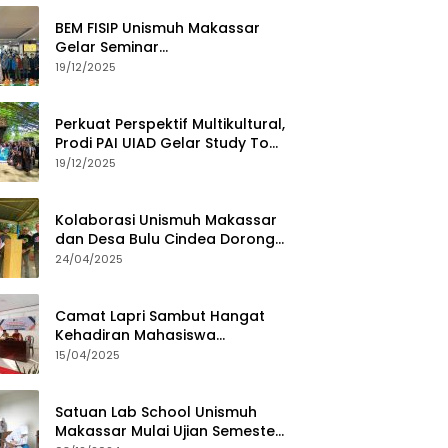
BEM FISIP Unismuh Makassar
Gelar Seminar
Keperempuanan, Bahas
19/12/2025
Tantangan Digital dan Budaya
Lokal
Perkuat Perspektif Multikultural,
Prodi PAI UIAD Gelar Study Tour
ke Kajang
19/12/2025
Kolaborasi Unismuh Makassar
dan Desa Bulu Cindea Dorong
Sentra Garam Industri
24/04/2025
Camat Lapri Sambut Hangat
Kehadiran Mahasiswa
PoltekMu
15/04/2025
Satuan Lab School Unismuh
Makassar Mulai Ujian Semester,