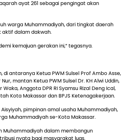
Baqarah ayat 261 sebagai pengingat akan
ruh warga Muhammadiyah, dari tingkat daerah
k aktif dalam dakwah.
demi kemajuan gerakan ini,” tegasnya.
oh, di antaranya Ketua PWM Sulsel Prof Ambo Asse,
r Nur, mantan Ketua PWM Sulsel Dr. KH Alwi Uddin,
aka, Anggota DPR RI Syamsu Rizal Deng Ical,
ntah Kota Makassar dan BPJS Ketenagakerjaan.
, PD Aisyiyah, pimpinan amal usaha Muhammadiyah,
arga Muhammadiyah se-Kota Makassar.
peran Muhammadiyah dalam membangun
busi nyata bagi masyarakat luas.