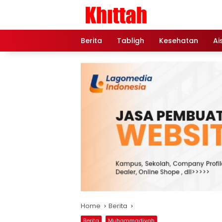
Skip
to
content
Berita
Tabligh
Kesehatan
Ai
Home
Berita
Berita
Muhammadiyah