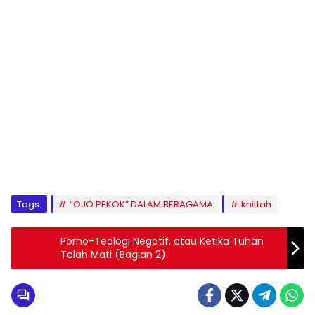
1
2
3
4
5
6
7
8
9
Tags:
“OJO PEKOK” DALAM BERAGAMA
khittah
Porno-Teologi Negatif, atau Ketika Tuhan
Telah Mati (Bagian 2)