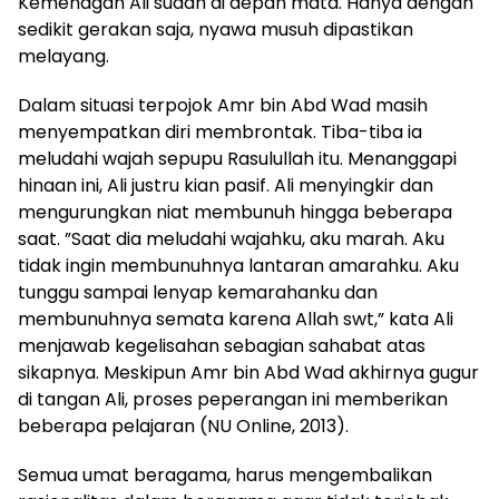
Kemenagan Ali sudah di depan mata. Hanya dengan
sedikit gerakan saja, nyawa musuh dipastikan
melayang.
Dalam situasi terpojok Amr bin Abd Wad masih
menyempatkan diri membrontak. Tiba-tiba ia
meludahi wajah sepupu Rasulullah itu. Menanggapi
hinaan ini, Ali justru kian pasif. Ali menyingkir dan
mengurungkan niat membunuh hingga beberapa
saat. ”Saat dia meludahi wajahku, aku marah. Aku
tidak ingin membunuhnya lantaran amarahku. Aku
tunggu sampai lenyap kemarahanku dan
membunuhnya semata karena Allah swt,” kata Ali
menjawab kegelisahan sebagian sahabat atas
sikapnya. Meskipun Amr bin Abd Wad akhirnya gugur
di tangan Ali, proses peperangan ini memberikan
beberapa pelajaran (NU Online, 2013).
Semua umat beragama, harus mengembalikan