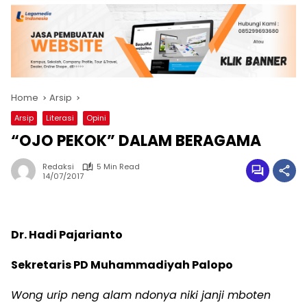
Home
Arsip
Arsip
Literasi
Opini
“OJO PEKOK” DALAM BERAGAMA
Redaksi
5 Min Read
14/07/2017
Dr. Hadi Pajarianto
Sekretaris PD Muhammadiyah Palopo
Wong urip neng alam ndonya niki janji mboten