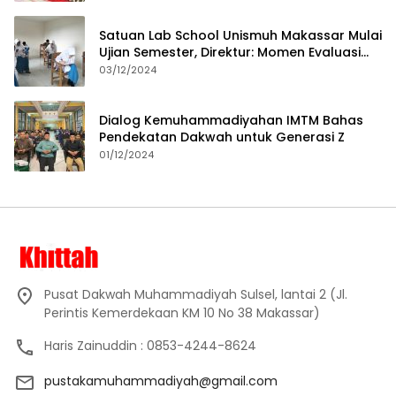
Satuan Lab School Unismuh Makassar Mulai
Ujian Semester, Direktur: Momen Evaluasi
Proses Pembelajaran
03/12/2024
Dialog Kemuhammadiyahan IMTM Bahas
Pendekatan Dakwah untuk Generasi Z
01/12/2024
Pusat Dakwah Muhammadiyah Sulsel, lantai 2 (Jl.
Perintis Kemerdekaan KM 10 No 38 Makassar)
Haris Zainuddin : 0853-4244-8624
pustakamuhammadiyah@gmail.com