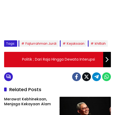
1
2
3
4
5
6
7
8
9
Tags:
Fajlurrahman Jurdi
Kejaksaan
khittah
Politik ; Dari Raja Hingga Dewata Interupsi
Related Posts
Merawat Kebhinekaan,
Menjaga Kekayaan Alam