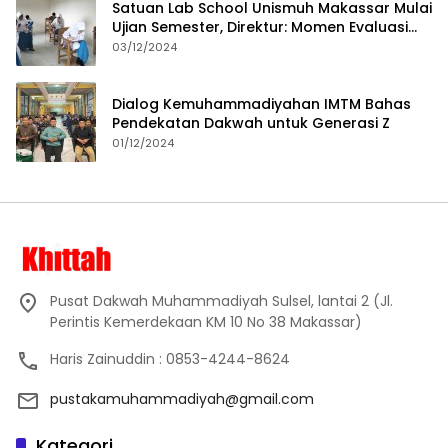
Satuan Lab School Unismuh Makassar Mulai
Ujian Semester, Direktur: Momen Evaluasi
Proses Pembelajaran
03/12/2024
Dialog Kemuhammadiyahan IMTM Bahas
Pendekatan Dakwah untuk Generasi Z
01/12/2024
Pusat Dakwah Muhammadiyah Sulsel, lantai 2 (Jl.
Perintis Kemerdekaan KM 10 No 38 Makassar)
Haris Zainuddin : 0853-4244-8624
pustakamuhammadiyah@gmail.com
Kategori