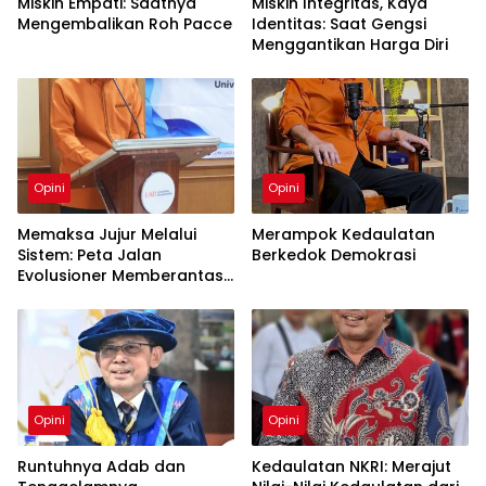
Miskin Empati: Saatnya
Miskin Integritas, Kaya
Mengembalikan Roh Pacce
Identitas: Saat Gengsi
Menggantikan Harga Diri
Opini
Opini
Memaksa Jujur Melalui
Merampok Kedaulatan
Sistem: Peta Jalan
Berkedok Demokrasi
Evolusioner Memberantas
KKN
Opini
Opini
Runtuhnya Adab dan
Kedaulatan NKRI: Merajut