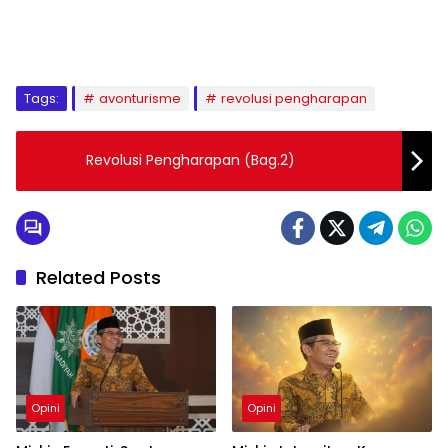
1
2
3
4
5
6
7
8
9
Tags:
avonturisme
revolusi pengharapan
Revolusi Pengharapan (Bag.2)
Related Posts
Opini
Opini