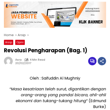
Home
Arsip
Arsip
Opini
Revolusi Pengharapan (Bag. 1)
Asra
4 Min Read
20/02/2017
Oleh : Saifuddin Al Mughniy
“
Masa kesatriaan telah surut, digantikan dengan
orang-orang yang pandai bicara, ahli-ahli
ekonomi dan tukang-tukang hitung
” (Edmund
Burke)