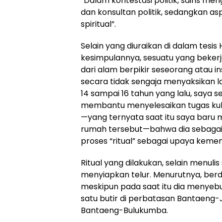
“Dalam kontestasi politik, sains meng
dan konsultan politik, sedangkan as
spiritual”.
Selain yang diuraikan di dalam tesi
kesimpulannya, sesuatu yang bekerja
dari alam berpikir seseorang atau in
secara tidak sengaja menyaksikan la
14 sampai 16 tahun yang lalu, saya
membantu menyelesaikan tugas kuli
—yang ternyata saat itu saya baru
rumah tersebut—bahwa dia sebagai s
proses “ritual” sebagai upaya keme
Ritual yang dilakukan, selain menulis
menyiapkan telur. Menurutnya, berd
meskipun pada saat itu dia menyebu
satu butir di perbatasan Bantaeng-J
Bantaeng-Bulukumba.