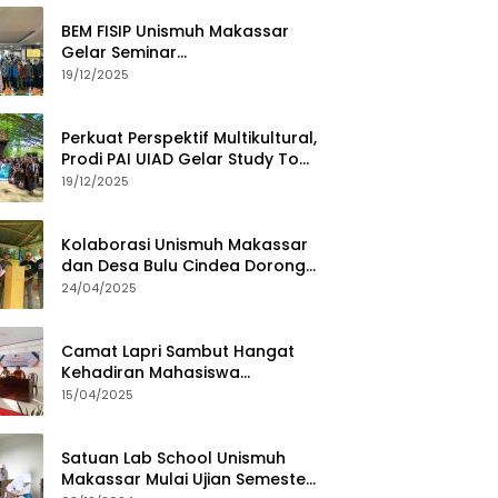
BEM FISIP Unismuh Makassar
Gelar Seminar
Keperempuanan, Bahas
19/12/2025
Tantangan Digital dan Budaya
Lokal
Perkuat Perspektif Multikultural,
Prodi PAI UIAD Gelar Study Tour
ke Kajang
19/12/2025
Kolaborasi Unismuh Makassar
dan Desa Bulu Cindea Dorong
Sentra Garam Industri
24/04/2025
Camat Lapri Sambut Hangat
Kehadiran Mahasiswa
PoltekMu
15/04/2025
Satuan Lab School Unismuh
Makassar Mulai Ujian Semester,