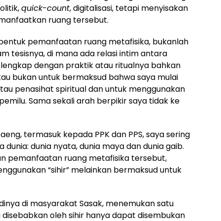
litik,
quick-count
, digitalisasi, tetapi menyisakan
emanfaatkan ruang tersebut.
bentuk pemanfaatan ruang metafisika, bukanlah
am tesisnya, di mana ada relasi intim antara
si, lengkap dengan praktik atau ritualnya bahkan
. Atau bukan untuk bermaksud bahwa saya mulai
atau penasihat spiritual dan untuk menggunakan
emilu. Sama sekali arah berpikir saya tidak ke
aeng, termasuk kepada PPK dan PPS, saya sering
dunia: dunia nyata, dunia maya dan dunia gaib.
gan pemanfaatan ruang metafisika tersebut,
nggunakan “sihir” melainkan bermaksud untuk
dinya di masyarakat Sasak, menemukan satu
disebabkan oleh sihir hanya dapat disembukan