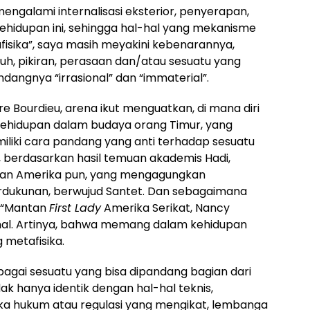
mengalami internalisasi eksterior, penyerapan,
idupan ini, sehingga hal-hal yang mekanisme
isika”, saya masih meyakini kebenarannya,
ruh, pikiran, perasaan dan/atau sesuatu yang
dangnya “irrasional” dan “immaterial”.
re Bourdieu, arena ikut menguatkan, di mana diri
 kehidupan dalam budaya orang Timur, yang
miliki cara pandang yang anti terhadap sesuatu
a, berdasarkan hasil temuan akademis Hadi,
dan Amerika pun, yang mengagungkan
perdukunan, berwujud Santet. Dan sebagaimana
, “Mantan
First Lady
Amerika Serikat, Nancy
mal. Artinya, bahwa memang dalam kehidupan
 metafisika.
bagai sesuatu yang bisa dipandang bagian dari
ak hanya identik dengan hal-hal teknis,
gka hukum atau regulasi yang mengikat, lembanga