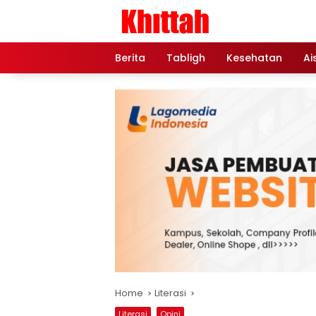
Skip
to
content
Berita
Tabligh
Kesehatan
Ai
Home
Literasi
Literasi
Opini