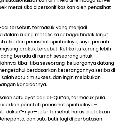
institusionalisasikan diri melalui lembaga survei
pek metafisika dipersonifikasikan oleh penasihat
s Hadi tersebut, termasuk yang menjadi
 dalam ruang metafisika sebagai tindak lanjut
struksi dari penasihat spiritualnya, saya pernah
ngsung praktik tersebut. Ketika itu kurang lebih
 sedang berada di rumah seseorang untuk
ahnya, tiba-tiba seseorang, keluarganya datang
 mengetahui berdasarkan keterangannya setiba di
alah satu tim sukses, dan ingin melakukan
nangan kandidatnya.
 salah satu ayat dari al-Qur’an, termasuk pula
asarkan perintah penasihat spiritualnya—
t “dukun”-nya—telur tersebut harus diletakkan
eneponto, dan satu butir lagi di perbatasan