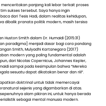
menceritakan panjang kali lebar terkait proses
u tim sukses tersebut. Saya hanya ingin
a dari Tesis Hadi, dalam realitas kehidupan,
 dibalik pranata politik modern, masih tersisa
n Huston Smith dalam Dr. Humaidi (2015:31)
dan paradigma] menjadi dasar bagi cara pandang
angan Smith, Mulyadhi Kartanegara (2017)
aban modern yang paling fundamental adalah
tupun, dari Nicolas Copernicus, Johannes Kepler,
 Humaidi sampai pada kesimpulan bahwa “Mereka
gala sesuatu dapat dikatakan benar dan riil”.
apatkan doktrinal untuk tidak memercayai
anatural sejenis yang digambarkan di atas.
sepenuhnya alam pikiran ini, untuk hanya berada
erialistik sebagai mental manusia modern.