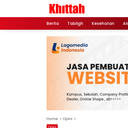
Skip
to
content
Berita
Tabligh
Kesehatan
Ai
Home
Opini
Opini