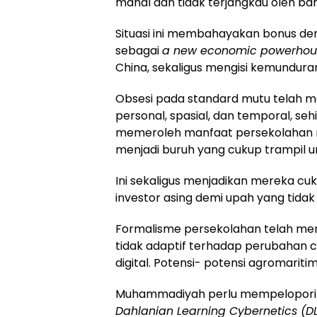
mahal dan tidak terjangkau oleh ba
Situasi ini membahayakan bonus demo
sebagai
a new economic powerhou
China, sekaligus mengisi kemunduran
Obsesi pada standard mutu telah m
personal, spasial, dan temporal, se
memeroleh manfaat persekolahan m
menjadi buruh yang cukup trampil 
Ini sekaligus menjadikan mereka cu
investor asing demi upah yang tidak
Formalisme persekolahan telah menja
tidak adaptif terhadap perubahan c
digital. Potensi- potensi agromaritim
Muhammadiyah perlu mempelopori re
Dahlanian Learning Cybernetics (D