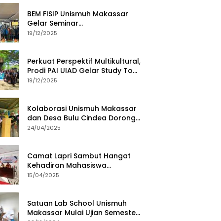
BEM FISIP Unismuh Makassar
Gelar Seminar
Keperempuanan, Bahas
19/12/2025
Tantangan Digital dan Budaya
Lokal
Perkuat Perspektif Multikultural,
Prodi PAI UIAD Gelar Study Tour
ke Kajang
19/12/2025
Kolaborasi Unismuh Makassar
dan Desa Bulu Cindea Dorong
Sentra Garam Industri
24/04/2025
Camat Lapri Sambut Hangat
Kehadiran Mahasiswa
PoltekMu
15/04/2025
Satuan Lab School Unismuh
Makassar Mulai Ujian Semester,