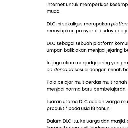
internet untuk memperluas kesemp
muda.
DLC ini sekaligus merupakan
platfo
menyiapkan prasyarat budaya bagi
DLC sebagai sebuah platform komunik
umpan balik akan menjadi jejaring be
Ini juga akan menjadi jejaring yan
on demand
sesuai dengan minat, bak
Pola belajar multicerdas multirana
menjadi norma baru pembelajaran.
Luaran utama DLC adalah warga mud
produktif pada usia 18 tahun.
Dalam DLC itu, keluarga dan masjid, s
karang taruna, unit budaya seperti 