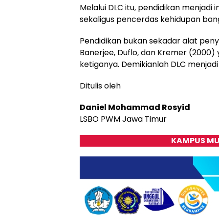
Melalui DLC itu, pendidikan menjad
sekaligus pencerdas kehidupan ba
Pendidikan bukan sekadar alat pe
Banerjee, Duflo, dan Kremer (2000
ketiganya. Demikianlah DLC menjad
Ditulis oleh
Daniel Mohammad Rosyid
LSBO PWM Jawa Timur
KAMPUS MU