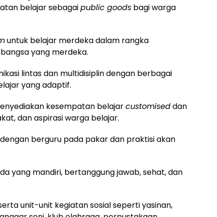
atan belajar sebagai
public goods
bagi warga
rm
untuk belajar merdeka dalam rangka
 bangsa yang merdeka.
asi lintas dan multidisiplin dengan berbagai
lajar yang adaptif.
g menyediakan kesempatan belajar
customised
dan
at, dan aspirasi warga belajar.
h dengan berguru pada pakar dan praktisi akan
a yang mandiri, bertanggung jawab, sehat, dan
erta unit-unit kegiatan sosial seperti yasinan,
sanggar seni, klub olahraga, perpustakaan