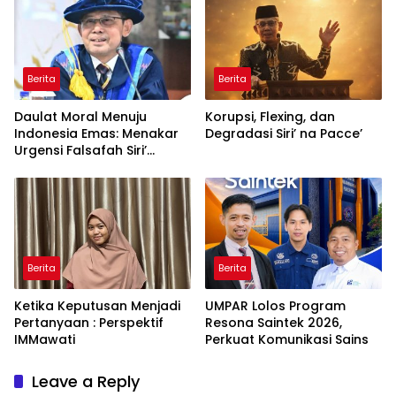
Global
Berita
Berita
Daulat Moral Menuju
Korupsi, Flexing, dan
Indonesia Emas: Menakar
Degradasi Siri’ na Pacce’
Urgensi Falsafah Siri’
naPacce di Tengah
Ancaman Kleptokrasi
Berita
Berita
Ketika Keputusan Menjadi
UMPAR Lolos Program
Pertanyaan : Perspektif
Resona Saintek 2026,
IMMawati
Perkuat Komunikasi Sains
Leave a Reply