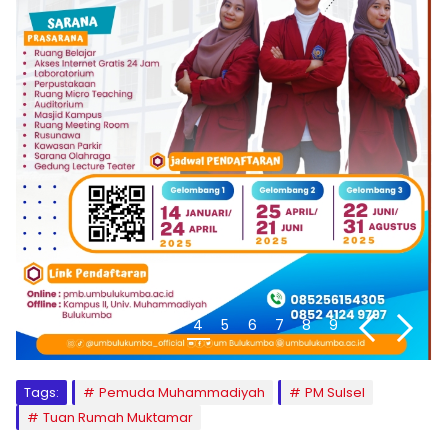
1
2
3
4
5
6
7
8
9
Tags:
Pemuda Muhammadiyah
PM Sulsel
Tuan Rumah Muktamar