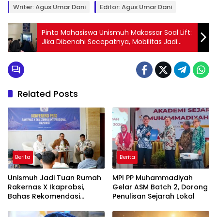
Writer: Agus Umar Dani
Editor: Agus Umar Dani
Pinta Mahasiswa Unismuh Makassar Soal Lift:
Jika Dibenahi Secepatnya, Mobilitas Jadi
Lancar
Related Posts
Berita
Berita
Unismuh Jadi Tuan Rumah
MPI PP Muhammadiyah
Rakernas X Ikaprobsi,
Gelar ASM Batch 2, Dorong
Bahas Rekomendasi
Penulisan Sejarah Lokal
Penguatan Bahasa
Indonesia di Tingkat