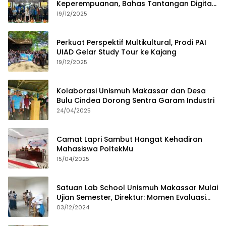
Keperempuanan, Bahas Tantangan Digital
dan Budaya Lokal
19/12/2025
Perkuat Perspektif Multikultural, Prodi PAI
UIAD Gelar Study Tour ke Kajang
19/12/2025
Kolaborasi Unismuh Makassar dan Desa
Bulu Cindea Dorong Sentra Garam Industri
24/04/2025
Camat Lapri Sambut Hangat Kehadiran
Mahasiswa PoltekMu
15/04/2025
Satuan Lab School Unismuh Makassar Mulai
Ujian Semester, Direktur: Momen Evaluasi
Proses Pembelajaran
03/12/2024